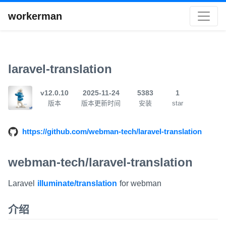
workerman
laravel-translation
v12.0.10
2025-11-24
5383
1
版本
版本更新时间
安装
star
https://github.com/webman-tech/laravel-translation
webman-tech/laravel-translation
Laravel
illuminate/translation
for webman
介绍