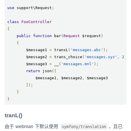
use
 support\Request
;
class
FooController
{
public
function
 bar
(
Request
 $request
)
{
        $message1 
=
 transL
(
'messages.abc'
);
        $message2 
=
 trans_choice
(
'messages.xyz'
,
2
);
        $message3 
=
 __
(
'messages.mnl'
);
return
 json
([
            $message1
,
 $message2
,
 $message3

]);
}
}
tranL()
由于 webman 下默认使用
，且已
symfony/translation