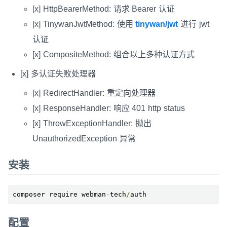
[x] HttpBearerMethod: 请求 Bearer 认证
[x] TinywanJwtMethod: 使用
tinywan/jwt
进行 jwt
认证
[x] CompositeMethod: 组合以上多种认证方式
[x] 多认证失败处理器
[x] RedirectHandler: 重定向处理器
[x] ResponseHandler: 响应 401 http status
[x] ThrowExceptionHandler: 抛出
UnauthorizedException 异常
安装
composer require webman
-
tech
/
auth
配置