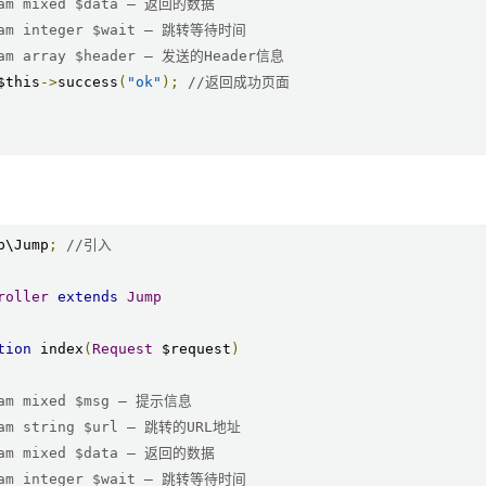
ram mixed $data — 返回的数据
ram integer $wait — 跳转等待时间
ram array $header — 发送的Header信息
$this
->
success
(
"ok"
);
//返回成功页面
p\Jump
;
//引入
roller
extends
Jump
tion
 index
(
Request
 $request
)
ram mixed $msg — 提示信息
ram string $url — 跳转的URL地址
ram mixed $data — 返回的数据
ram integer $wait — 跳转等待时间