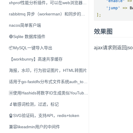
'enable'
=>
xhprof性能分析插件，可以在web浏览器查看。
'jump'
=>
 B
rabbitmq 异步（workerman）和同步的生产者和消费者
];
nacos简单客户端
效果图
🔵Sqlite 数据库插件
ajax请求则返回jso
📦MySQL一键导入导出
【workbunny】高速共享缓存
海报，水印，行为验证图片，HTML转图片
适用于go-fastdfs分布式文件系统auth_token验证
🆔使用Hashids将数字ID生成类似YouTube的ID或B站BVID
🔬敏感词检测，过滤，标记
🔏SVG验证码，支持API，redis+token
兼容likeadmin用户的中间件