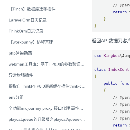
// @pa
【Finch】数据库迁移插件
return
 
}
LaravelOrm日志记录
}
ThinkOrm日志记录
返回API数据到客
【workbunny】协程基建
php渲染动画
use
Kingbes
\Jum
webman工具库：基于TP8.X的参数验证器，兼容PHP7.X和PHP8.X
class
IndexCont
异常增强插件
{
public
func
提取自ThinkPHP8.0最新缓存插件think-cache
{
env分组
// @pa
// @pa
全功能midjourney proxy 接口代理 高性能 稳定 免费
// @pa
// @pa
playcatqueue的升级版之playcat/queue-webman
return
 