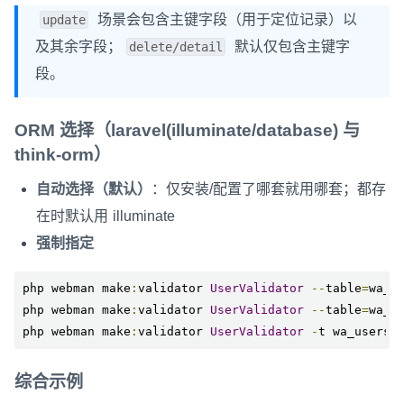
场景会包含主键字段（用于定位记录）以
update
及其余字段；
默认仅包含主键字
delete/detail
段。
ORM 选择（laravel(illuminate/database) 与
think-orm）
自动选择（默认）
：仅安装/配置了哪套就用哪套；都存
在时默认用 illuminate
强制指定
php webman make
:
validator 
UserValidator
--
table
=
wa_u
php webman make
:
validator 
UserValidator
--
table
=
wa_u
php webman make
:
validator 
UserValidator
-
t wa_users 
综合示例