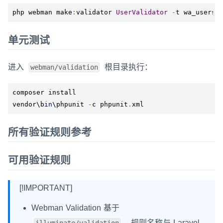
php webman make
:
validator 
UserValidator
-
t wa_users 
单元测试
进入
根目录执行：
webman/validation
composer install

vendor\b
in
\phpunit 
-
c phpunit
.
xml
所有验证规则参考
可用验证规则
[!IMPORTANT]
Webman Validation 基于
，规则名称与 Laravel
illuminate/validation