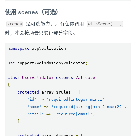
使用 scenes（可选）
是可选能力，只有在你调用
scenes
withScene(...)
时，才会按场景只验证部分字段。
namespace
 app\validation
;
use
 support\validation\Validator
;
class
UserValidator
extends
Validator
{
protected
 array $rules 
=
[
'id'
=>
'required|integer|min:1'
,
'name'
=>
'required|string|min:2|max:20'
,
'email'
=>
'required|email'
,
];
protected
 array $scenes 
=
[