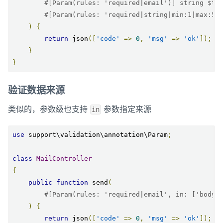
#[Param(rules: 'required|email')] string $to
#[Param(rules: 'required|string|min:1|max:50
)
{
return
 json
([
'code'
=>
0
,
'msg'
=>
'ok'
]);
}
}
验证数据来源
类似的，参数级也支持
参数指定来源
in
use
 support\validation\annotation\Param
;
class
MailController
{
public
function
 send
(
#[Param(rules: 'required|email', in: ['body'
)
{
return
 json
([
'code'
=>
0
,
'msg'
=>
'ok'
]);