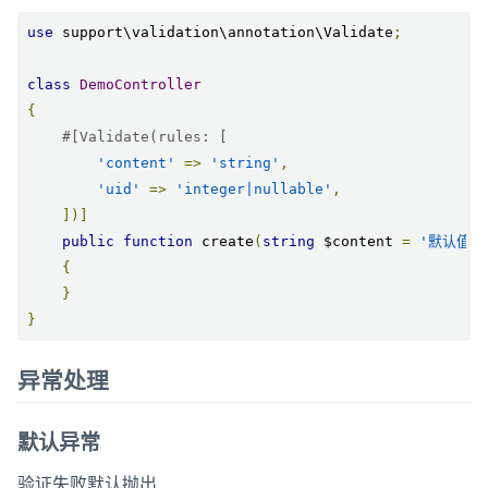
use
 support\validation\annotation\Validate
;
class
DemoController
{
#[Validate(rules: [
'content'
=>
'string'
,
'uid'
=>
'integer|nullable'
,
])]
public
function
 create
(
string
 $content 
=
'默认值'
,
{
}
}
异常处理
默认异常
验证失败默认抛出