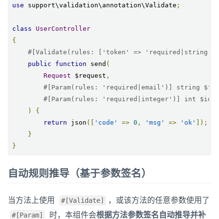
use
 support\validation\annotation\Validate
;
class
UserController
{
#[Validate(rules: ['token' => 'required|string']
public
function
 send
(
Request
 $request
,
#[Param(rules: 'required|email')] string $fr
#[Param(rules: 'required|integer')] int $id
)
{
return
 json
([
'code'
=>
0
,
'msg'
=>
'ok'
]);
}
}
自动规则推导（基于参数签名）
当方法上使用
，或该方法的任意参数使用了
#[Validate]
时，本组件会
根据方法参数签名自动推导并补
#[Param]