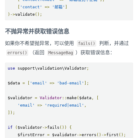
[
'contact'
=>
'邮箱'
]
)->
validate
();
不抛异常并获取错误信息
如果你不希望抛异常，可以使用
判断，并通过
fails()
（返回
）获取错误信息：
errors()
MessageBag
use
 support\validation\Validator
;
$data 
=
[
'email'
=>
'bad-email'
];
$validator 
=
Validator
::
make
(
$data
,
[
'email'
=>
'required|email'
,
]);
if
(
$validator
->
fails
())
{
    $firstError 
=
 $validator
->
errors
()->
first
();