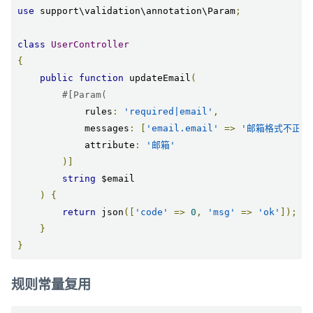
use
 support\validation\annotation\Param
;
class
UserController
{
public
function
 updateEmail
(
#[Param(
            rules
:
'required|email'
,
            messages
:
[
'email.email'
=>
'邮箱格式不正确
            attribute
:
'邮箱'
)]
string
 $email

)
{
return
 json
([
'code'
=>
0
,
'msg'
=>
'ok'
]);
}
}
规则常量复用