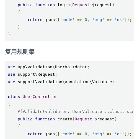
public
function
 login
(
Request
 $request
)
{
return
 json
([
'code'
=>
0
,
'msg'
=>
'ok'
]);
}
}
复用规则集
use
 app\validation\UserValidator
;
use
 support\Request
;
use
 support\validation\annotation\Validate
;
class
UserController
{
#[Validate(validator: UserValidator::class, scen
public
function
 create
(
Request
 $request
)
{
return
 json
([
'code'
=>
0
,
'msg'
=>
'ok'
]);