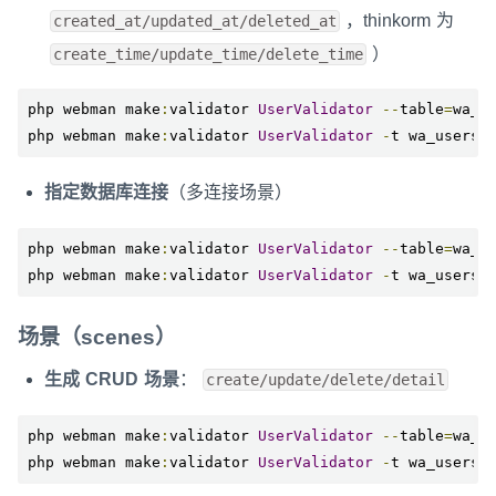
，thinkorm 为
created_at/updated_at/deleted_at
）
create_time/update_time/delete_time
php webman make
:
validator 
UserValidator
--
table
=
wa_us
php webman make
:
validator 
UserValidator
-
t wa_users
指定数据库连接
（多连接场景）
php webman make
:
validator 
UserValidator
--
table
=
wa_u
php webman make
:
validator 
UserValidator
-
t wa_users 
场景（scenes）
生成 CRUD 场景
：
create/update/delete/detail
php webman make
:
validator 
UserValidator
--
table
=
wa_u
php webman make
:
validator 
UserValidator
-
t wa_users 