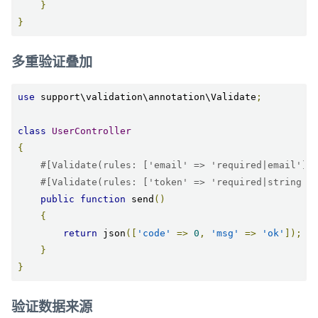
}
}
多重验证叠加
use
 support\validation\annotation\Validate
;
class
UserController
{
#[Validate(rules: ['email' => 'required|email'])
#[Validate(rules: ['token' => 'required|string']
public
function
 send
()
{
return
 json
([
'code'
=>
0
,
'msg'
=>
'ok'
]);
}
}
验证数据来源