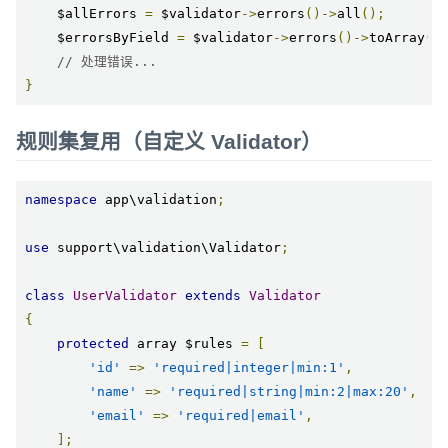
    $allErrors 
=
 $validator
->
errors
()->
all
();
    $errorsByField 
=
 $validator
->
errors
()->
toArray
()
// 处理错误...
}
规则集复用（自定义 Validator）
namespace
 app\validation
;
use
 support\validation\Validator
;
class
UserValidator
extends
Validator
{
protected
 array $rules 
=
[
'id'
=>
'required|integer|min:1'
,
'name'
=>
'required|string|min:2|max:20'
,
'email'
=>
'required|email'
,
];