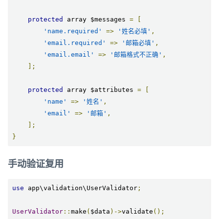
protected
 array $messages 
=
[
'name.required'
=>
'姓名必填'
,
'email.required'
=>
'邮箱必填'
,
'email.email'
=>
'邮箱格式不正确'
,
];
protected
 array $attributes 
=
[
'name'
=>
'姓名'
,
'email'
=>
'邮箱'
,
];
}
手动验证复用
use
 app\validation\UserValidator
;
UserValidator
::
make
(
$data
)->
validate
();