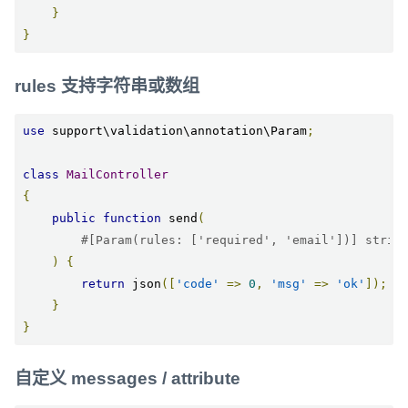
}
}
rules 支持字符串或数组
use
 support\validation\annotation\Param
;
class
MailController
{
public
function
 send
(
#[Param(rules: ['required', 'email'])] strin
)
{
return
 json
([
'code'
=>
0
,
'msg'
=>
'ok'
]);
}
}
自定义 messages / attribute