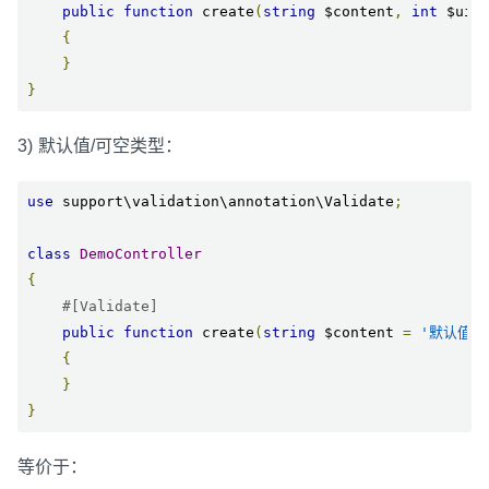
public
function
 create
(
string
 $content
,
int
 $uid
{
}
}
3) 默认值/可空类型：
use
 support\validation\annotation\Validate
;
class
DemoController
{
#[Validate]
public
function
 create
(
string
 $content 
=
'默认值'
,
{
}
}
等价于：