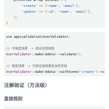
'create'
=>
[
'name'
,
'email'
],
'update'
=>
[
'id'
,
'name'
,
'email'
],
];
}
use
 app\validation\UserValidator
;
// 不指定场景 -> 验证全部规则
UserValidator
::
make
(
$data
)->
validate
();
// 指定场景 -> 只验证该场景包含的字段
UserValidator
::
make
(
$data
)->
withScene
(
'create'
)->
val
注解验证（方法级）
直接规则