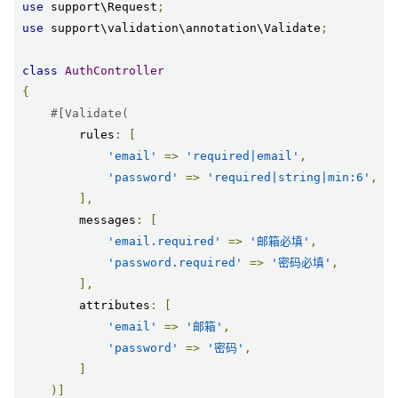
use
 support\Request
;
use
 support\validation\annotation\Validate
;
class
AuthController
{
#[Validate(
        rules
:
[
'email'
=>
'required|email'
,
'password'
=>
'required|string|min:6'
,
],
        messages
:
[
'email.required'
=>
'邮箱必填'
,
'password.required'
=>
'密码必填'
,
],
        attributes
:
[
'email'
=>
'邮箱'
,
'password'
=>
'密码'
,
]
)]