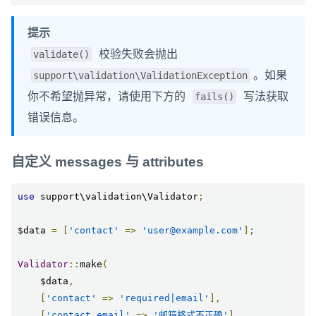
提示
校验失败会抛出
validate()
。如果
support\validation\ValidationException
你不希望抛异常，请使用下方的
写法获取
fails()
错误信息。
自定义 messages 与 attributes
use
 support\validation\Validator
;
$data 
=
[
'contact'
=>
'user@example.com'
];
Validator
::
make
(
    $data
,
[
'contact'
=>
'required|email'
],
[
'contact.email'
=>
'邮箱格式不正确'
],