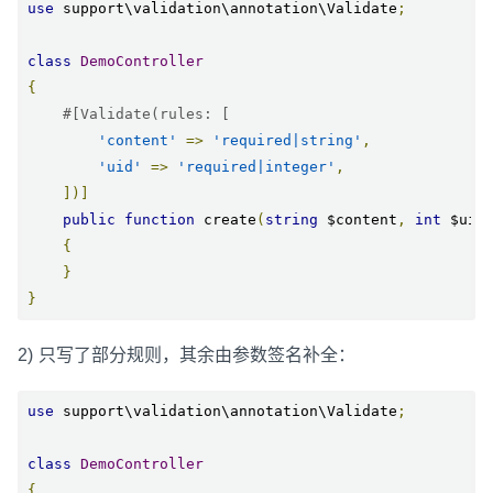
use
 support\validation\annotation\Validate
;
class
DemoController
{
#[Validate(rules: [
'content'
=>
'required|string'
,
'uid'
=>
'required|integer'
,
])]
public
function
 create
(
string
 $content
,
int
 $uid
{
}
}
2) 只写了部分规则，其余由参数签名补全：
use
 support\validation\annotation\Validate
;
class
DemoController
{