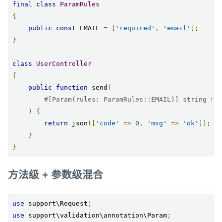
final
class
ParamRules
{
public
const
 EMAIL 
=
[
'required'
,
'email'
];
}
class
UserController
{
public
function
 send
(
#[Param(rules: ParamRules::EMAIL)] string $e
)
{
return
 json
([
'code'
=>
0
,
'msg'
=>
'ok'
]);
}
}
方法级 + 参数级混合
use
 support\Request
;
use
 support\validation\annotation\Param
;