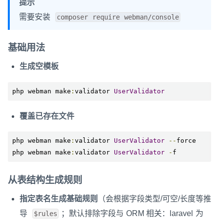
提示
需要安装
composer require webman/console
基础用法
生成空模板
php webman make
:
validator 
UserValidator
覆盖已存在文件
php webman make
:
validator 
UserValidator
--
force

php webman make
:
validator 
UserValidator
-
f
从表结构生成规则
指定表名生成基础规则
（会根据字段类型/可空/长度等推
导
；默认排除字段与 ORM 相关：laravel 为
$rules