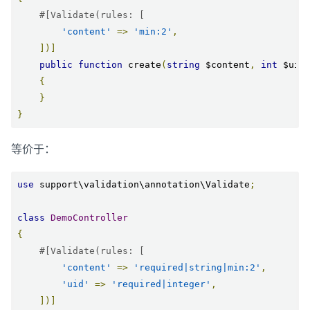
#[Validate(rules: [
'content'
=>
'min:2'
,
])]
public
function
 create
(
string
 $content
,
int
 $uid
{
}
}
等价于：
use
 support\validation\annotation\Validate
;
class
DemoController
{
#[Validate(rules: [
'content'
=>
'required|string|min:2'
,
'uid'
=>
'required|integer'
,
])]