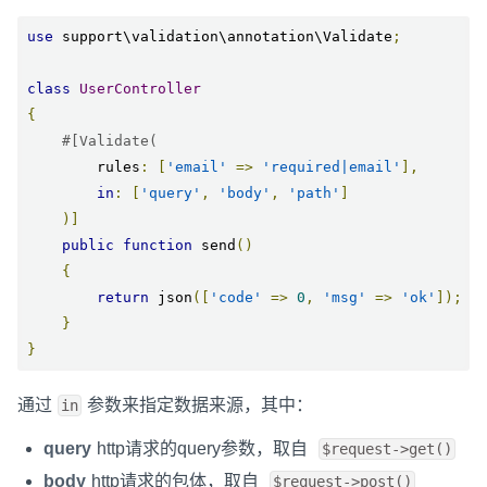
use
 support\validation\annotation\Validate
;
class
UserController
{
#[Validate(
        rules
:
[
'email'
=>
'required|email'
],
in
:
[
'query'
,
'body'
,
'path'
]
)]
public
function
 send
()
{
return
 json
([
'code'
=>
0
,
'msg'
=>
'ok'
]);
}
}
通过
参数来指定数据来源，其中：
in
query
http请求的query参数，取自
$request->get()
body
http请求的包体，取自
$request->post()