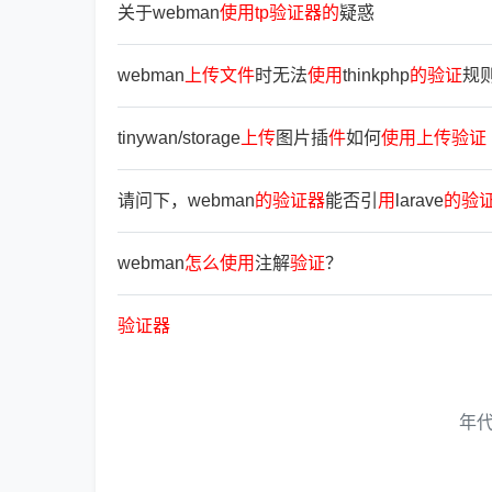
关于webman
使
用
tp
验
证
器
的
疑惑
webman
上
传
文
件
时无法
使
用
thinkphp
的
验
证
规则 
tinywan/storage
上
传
图片插
件
如何
使
用
上
传
验
证
请问下，webman
的
验
证
器
能否引
用
larave
的
验
webman
怎
么
使
用
注解
验
证
？
验
证
器
年