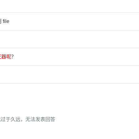
file
证
器
呢
？
代过于久远，无法发表回答