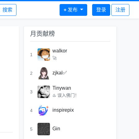
搜索
+
发布
登录
注册
月贡献榜
walkor
1
🚀
zjkal✅
2
Tinywan
3
♨️ 误入佛门！
inspirepix
4
Gin
5