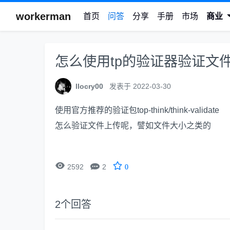
workerman
首页
问答
分享
手册
市场
商业
怎么使用tp的验证器验证文
llocry00
发表于 2022-03-30
使用官方推荐的验证包top-think/think-validate
怎么验证文件上传呢，譬如文件大小之类的


2592
2
0
2
个回答