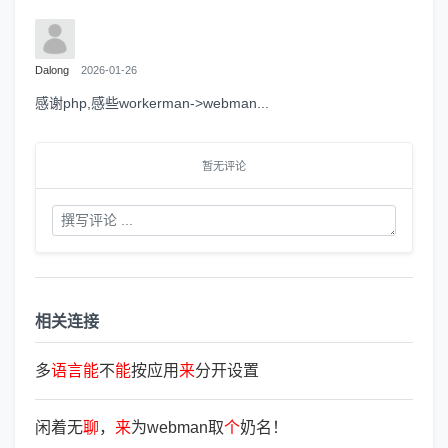
Dalong
2026-01-26
感谢php,感些workerman->webman...
暂无评论
相关连接
多
语
言
能
不
能
按应用
来
分开设置
闲着无
聊
，
来
为webman取
个
奶名！