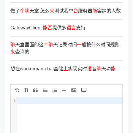
做了
个
聊
天室 怎么
来
测试我单
台
服务器
能
容纳的人数
GatewayClient
能
否
提供多
语
言
支持
聊
天室里面的这
个
聊
天记录时间
一
般按什么时间规则
来
查询的
想在workerman-chat基础
上
实现实时
语
音
聊
天功
能
1