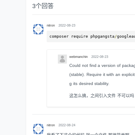
3
个回答
nitron
2022-08-23
composer require phpgangsta
/
googlea
webmanchin
2022-08-23
Could not find a version of pack
(stable). Require it with an explici
g its desired stability.
这怎么搞，之间引入文件 不可以吗
nitron
2022-08-24