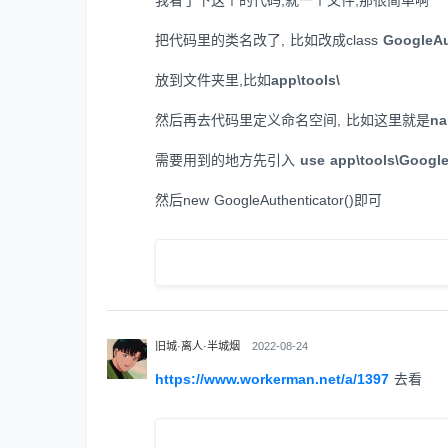
我看了下这个的代码,就一个文件,那很简单啊
把代码里的类名改了, 比如改成class
GoogleAu
放到文件夹里,比如
app\tools\
然后再去代码里定义命名空间, 比如这里就是
na
需要用到的地方先引入
use app\tools\Google
然后new GoogleAuthenticator()即可
旧城·离人·半城烟
2022-08-24
https://www.workerman.net/a/1397
去看