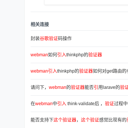
相关连接
封装
谷
歌
验
证
码操作
webman
如何
引
入
thinkphp的
验
证
器
webman
引
入
thinkphp的
验
证
器
如何对get路由
请问下，
webman
的
验
证
器
能否
引
用larave的
验
在
webman
中
引
入
think-validate后 ，
验
证
过程中 
能否支持下
这
个
验
证
器
，
这
个
验
证
感觉比现有的