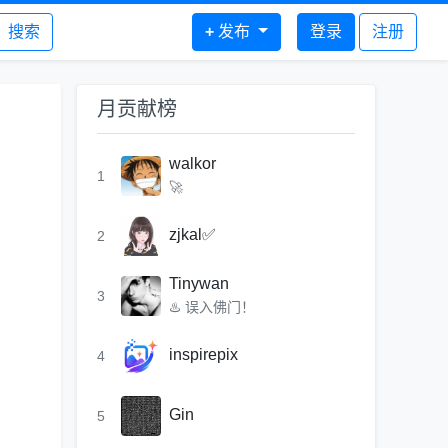
搜索
+
发布
登录
注册
月贡献榜
walkor
1
🚀
zjkal✅
2
Tinywan
3
♨️ 误入佛门！
inspirepix
4
Gin
5