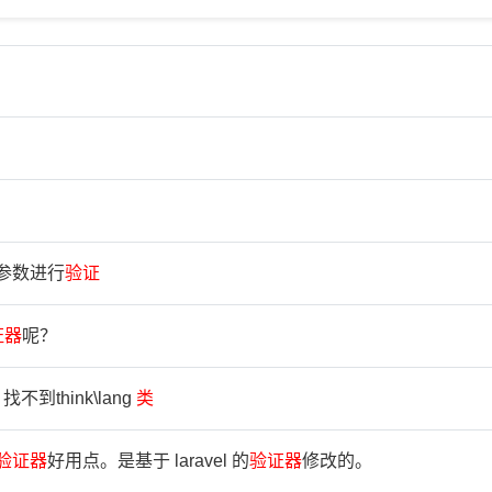
的参数进行
验
证
证
器
呢？
找不到think\lang
类
验
证
器
好用点。是基于 laravel 的
验
证
器
修改的。