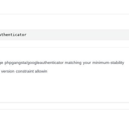
uthenticator
age phpgangsta/googleauthenticator matching your minimum-stability
t version constraint allowin