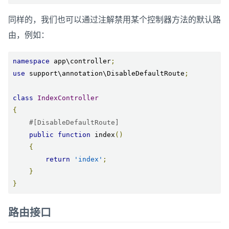
同样的，我们也可以通过注解禁用某个控制器方法的默认路
由，例如：
namespace
 app\controller
;
use
 support\annotation\DisableDefaultRoute
;
class
IndexController
{
#[DisableDefaultRoute]
public
function
 index
()
{
return
'index'
;
}
}
路由接口