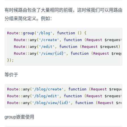
有时候路由包含了大量相同的前缀，这时候我们可以用路由
分组来简化定义。例如：
Route
::
group
(
'/blog'
,
function
()
{
Route
::
any
(
'/create'
,
function
(
Request
 $request
)
Route
::
any
(
'/edit'
,
function
(
Request
 $request
)
{
Route
::
any
(
'/view/{id}'
,
function
(
Request
 $reque
});
等价于
Route
::
any
(
'/blog/create'
,
function
(
Request
 $reques
Route
::
any
(
'/blog/edit'
,
function
(
Request
 $request
)
Route
::
any
(
'/blog/view/{id}'
,
function
(
Request
 $req
group嵌套使用