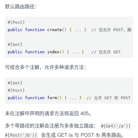
默认路由路径：
#[Post]
public
function
 create
()
{
...
}
// 仅允许 POST，路径仍为
#[Get]
public
function
 index
()
{
...
}
// 仅允许 GET
可组合多个注解，允许多种请求方法：
#[Get]
#[Post]
public
function
 form
()
{
...
}
// 允许 GET 和 POST
未在注解中声明的请求方法将返回 405。
多个带路径的注解会注册为多条独立路由：
#[Get('/a')]
会生成 GET /a 与 POST /b 两条路由。
#[Post('/b')]