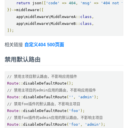
return
 json
([
'code'
=>
404
,
'msg'
=>
'404 not fo
})->
middleware
([
    app\middleware\MiddlewareA
::
class
,
    app\middleware\MiddlewareB
::
class
,
]);
相关链接
自定义404 500页面
禁用默认路由
// 禁用主项目默认路由，不影响应用插件
Route
::
disableDefaultRoute
();
// 禁用主项目的admin应用的路由，不影响应用插件
Route
::
disableDefaultRoute
(
''
,
'admin'
);
// 禁用foo插件的默认路由，不影响主项目
Route
::
disableDefaultRoute
(
'foo'
);
// 禁用foo插件的admin应用的默认路由，不影响主项目
Route
::
disableDefaultRoute
(
'foo'
,
'admin'
);