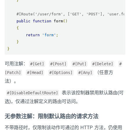
}
#[Route('/user/form', ['GET', 'POST'], 'user.for
public
function
 form
()
{
return
'form'
;
}
}
可用注解：
#[Get]
#[Post]
#[Put]
#[Delete]
#
（任意方
[Patch]
#[Head]
#[Options]
#[Any]
法）。
表示该控制器禁用默认路由(可
#[DisableDefaultRoute]
选)，仅通过注解定义的路由可访问。
无参数注解：限制默认路由的请求方法
不带路径时，仅限制该动作可通过的 HTTP 方法，仍使用