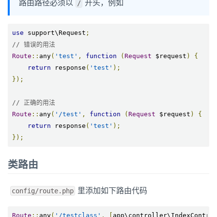
路由路径必须以
开头，例如
/
use
 support\Request
;
// 错误的用法
Route
::
any
(
'test'
,
function
(
Request
 $request
)
{
return
 response
(
'test'
);
});
// 正确的用法
Route
::
any
(
'/test'
,
function
(
Request
 $request
)
{
return
 response
(
'test'
);
});
类路由
里添加如下路由代码
config/route.php
Route
::
any
(
'/testclass'
,
[
app\controller\IndexContro