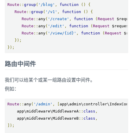
Route
::
group
(
'/blog'
,
function
()
{
Route
::
group
(
'/v1'
,
function
()
{
Route
::
any
(
'/create'
,
function
(
Request
 $reque
Route
::
any
(
'/edit'
,
function
(
Request
 $request
Route
::
any
(
'/view/{id}'
,
function
(
Request
 $re
});
});
路由中间件
我们可以给某个或某一组路由设置中间件。
例如：
Route
::
any
(
'/admin'
,
[
app\admin\controller\IndexCont
    app\middleware\MiddlewareA
::
class
,
    app\middleware\MiddlewareB
::
class
,
]);