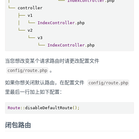
│
└──
IndexController
.
└──
 controller

├──
 v1

│
└──
IndexController
.
php

└──
 v2

└──
 v3

└──
IndexController
.
php
当您想改变某个请求路由时请更改配置文件
。
config/route.php
如果你想关闭默认路由，在配置文件
config/route.php
里最后一行加上如下配置：
Route
::
disableDefaultRoute
();
闭包路由