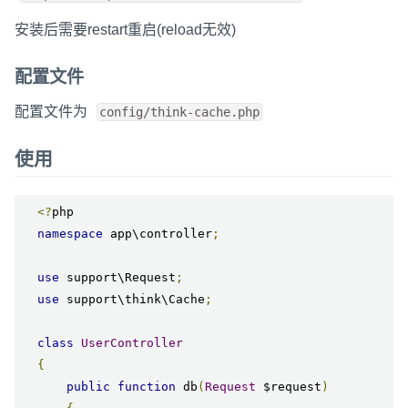
安装后需要restart重启(reload无效)
配置文件
配置文件为
config/think-cache.php
使用
<?
php

namespace
 app\controller
;
use
 support\Request
;
use
 support\think\Cache
;
class
UserController
{
public
function
 db
(
Request
 $request
)