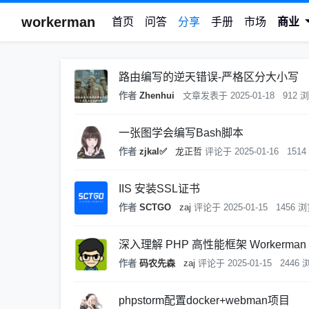
workerman
首页
问答
分享
手册
市场
商业
路由编写的逆天错误-严格区分大小写
作者
Zhenhui
文章发表于
2025-01-18
912 
一张图学会编写Bash脚本
作者
zjkal✅
龙正哲
评论于
2025-01-16
151
IIS 安装SSL证书
作者
SCTGO
zaj
评论于
2025-01-15
1456 
深入理解 PHP 高性能框架 Workerma
作者
码农先森
zaj
评论于
2025-01-15
2446 
phpstorm配置docker+webman项目