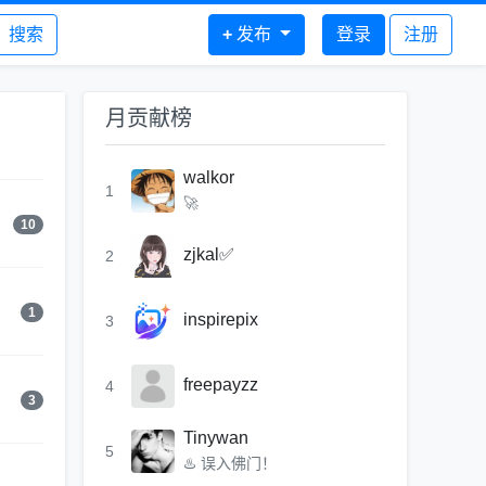
搜索
+
发布
登录
注册
月贡献榜
walkor
1
🚀
10
zjkal✅
2
1
inspirepix
3
freepayzz
4
3
Tinywan
5
♨️ 误入佛门！