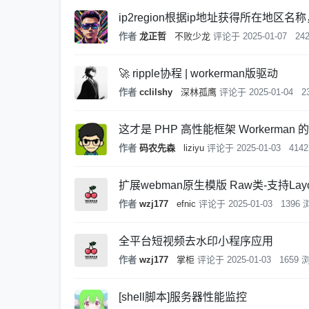
ip2region根据ip地址获得所在
作者
龙正哲
不败少龙
评论于
2025-01-07
24
🚀 ripple协程 | workerman版驱动
作者
cclilshy
深林孤鹰
评论于
2025-01-04
2
这才是 PHP 高性能框架 Workerman
作者
码农先森
liziyu
评论于
2025-01-03
414
扩展webman原生模版 Raw类-支持Lay
作者
wzj177
efnic
评论于
2025-01-03
1396
全平台短视频去水印小程序应用
作者
wzj177
掌柜
评论于
2025-01-03
1659 
[shell脚本]服务器性能监控