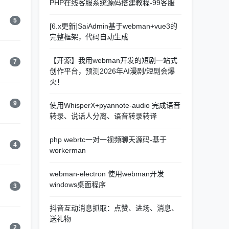
PHP在线客服系统源码搭建教程-99客服
5
[6.x更新]SaiAdmin基于webman+vue3的
完整框架，代码自动生成
【开源】我用webman开发的短剧一站式
7
创作平台，预测2026年AI漫剧/短剧会爆
火！
9
使用WhisperX+pyannote-audio 完成语音
转录、说话人分离、语音转录转译
php webrtc一对一视频聊天源码-基于
4
workerman
webman-electron 使用webman开发
windows桌面程序
3
抖音互动消息抓取：点赞、进场、消息、
送礼物
2