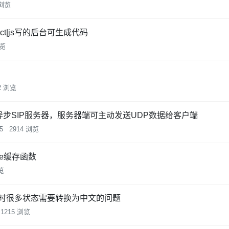
 浏览
|react|js写的后台可生成代码
浏览
2 浏览
DP的异步SIP服务器，服务器端可主动发送UDP数据给客户端
5
2914 浏览
e缓存函数
览
时很多状态需要转换为中文的问题
1215 浏览