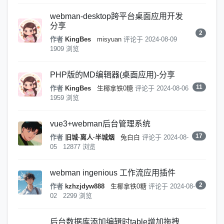
webman-desktop跨平台桌面应用开发
分享
2
作者
KingBes
misyuan
评论于
2024-08-09
1909 浏览
PHP版的MD编辑器(桌面应用)-分享
11
作者
KingBes
生椰拿铁0糖
评论于
2024-08-06
1959 浏览
vue3+webman后台管理系统
17
作者
旧城·离人·半城烟
兔白白
评论于
2024-08-
05
12877 浏览
webman ingenious 工作流应用插件
2
作者
kzhzjdyw888
生椰拿铁0糖
评论于
2024-08-
02
2299 浏览
后台数据库添加编辑时table增加拖拽