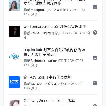
功能，数据库顺序同步
1
作者
mosquito
jian1098
评论于
2024-07-31
1258 浏览
workerman/crontab定时任务管理组件
5
作者
2548a
liuqing
评论于
2024-07-30
4236 浏
览
php include时不会自动释放内存的场
景，开发时要留意。
1
作者
fushutech
walkor
评论于
2024-07-23
1286 浏览
企业OV SSL证书有什么优势
1
作者
SCTGO
不败少龙
评论于
2024-07-22
1122 浏览
GatewayWorker socket.io 版本