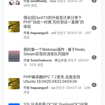
3
作者
windthesky
ieras
评论于
2024-07-20
1656 浏览
借云招OurATS的升级变迁来分享下
PHP"动态一时爽,写好测试一直爽"的
体验
1
作者
heguangyu5
zzll
评论于
2024-07-19
1357
浏览
我的第一个Webman插件 - 基于Redis
Stream实现的消息队列插件
1
作者
SolarSeahorse
寒尘卉羽
评论于
2024-07-
18
3378 浏览
PHP编译器BPC 7.2发布,全面支持
Ubuntu 18.04/20.04/22.04/24.04
1
作者
heguangyu5
xia
评论于
2024-07-18
1286
浏览
SSL证书启用 OCSP Stapling(OCSP装