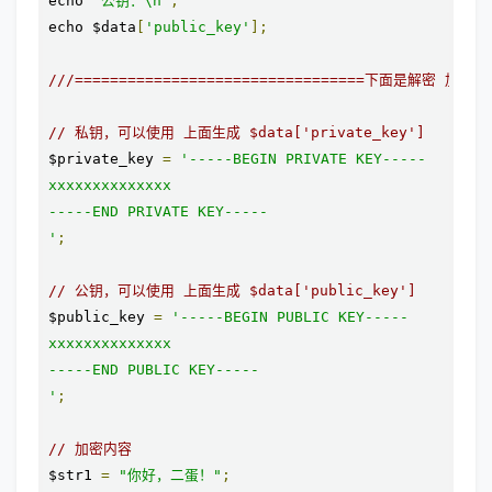
echo 
"公钥：\n"
;
echo $data
[
'public_key'
];
///=================================下面是解密 加密===
// 私钥，可以使用 上面生成 $data['private_key']
$private_key 
=
'-----BEGIN PRIVATE KEY-----

xxxxxxxxxxxxxx

-----END PRIVATE KEY-----

'
;
// 公钥，可以使用 上面生成 $data['public_key']
$public_key 
=
'-----BEGIN PUBLIC KEY-----

xxxxxxxxxxxxxx

-----END PUBLIC KEY-----

'
;
// 加密内容
$str1 
=
"你好，二蛋！"
;