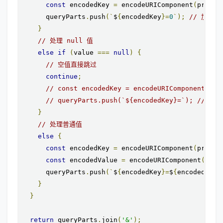
const
 encodedKey 
=
 encodeURIComponent
(
prefix
      queryParts
.
push
(`
$
{
encodedKey
}=
0
`);
// 加上等
}
// 处理 null 值
else
if
(
value 
===
null
)
{
// 空值直接跳过
continue
;
// const encodedKey = encodeURIComponent(pre
// queryParts.push(`${encodedKey}=`); // 加
}
// 处理普通值
else
{
const
 encodedKey 
=
 encodeURIComponent
(
prefix
const
 encodedValue 
=
 encodeURIComponent
(
valu
      queryParts
.
push
(`
$
{
encodedKey
}=
$
{
encodedValu
}
}
return
 queryParts
.
join
(
'&'
);