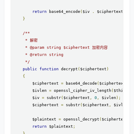
return
 base64_encode
(
$iv 
.
 $ciphertext
);
}
/**

     * 解密

     * @param string $ciphertext 加密内容

     * @return string

     */
public
function
 decrypt
(
$ciphertext
)
{
        $ciphertext 
=
 base64_decode
(
$ciphertext
);
        $ivlen 
=
 openssl_cipher_iv_length
(
$this
->
m
        $iv 
=
 substr
(
$ciphertext
,
0
,
 $ivlen
);
        $ciphertext 
=
 substr
(
$ciphertext
,
 $ivlen
);
        $plaintext 
=
 openssl_decrypt
(
$ciphertext
,
 
return
 $plaintext
;
}