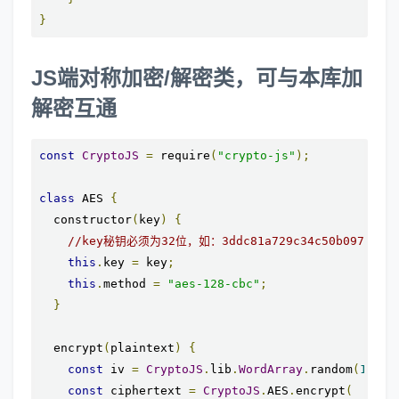
}
JS端对称加密/解密类，可与本库加
解密互通
const
CryptoJS
=
 require
(
"crypto-js"
);
class
 AES 
{
  constructor
(
key
)
{
//key秘钥必须为32位，如：3ddc81a729c34c50b097a098b
this
.
key 
=
 key
;
this
.
method 
=
"aes-128-cbc"
;
}
  encrypt
(
plaintext
)
{
const
 iv 
=
CryptoJS
.
lib
.
WordArray
.
random
(
16
);
const
 ciphertext 
=
CryptoJS
.
AES
.
encrypt
(