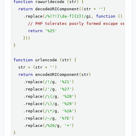
function
 rawurldecode 
(
str
)
{
return
 decodeURIComponent
((
str 
+
''
)
.
replace
(
/%(?![\da-f]{2})/
gi
,
function
()
{
// PHP tolerates poorly formed escape sequen
return
'%25'
}))
}
function
 urlencode 
(
str
)
{
  str 
=
(
str 
+
''
)
return
 encodeURIComponent
(
str
)
.
replace
(
/!/
g
,
'%21'
)
.
replace
(
/'/
g
,
'%27'
)
.
replace
(
/\(/
g
,
'%28'
)
.
replace
(
/\)/
g
,
'%29'
)
.
replace
(
/\*/
g
,
'%2A'
)
.
replace
(
/~/
g
,
'%7E'
)
.
replace
(
/%20/
g
,
'+'
)
}