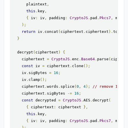
      plaintext
,
this
.
key
,
{
 iv
:
 iv
,
 padding
:
CryptoJS
.
pad
.
Pkcs7
,
 mode
:
);
return
 iv
.
concat
(
ciphertext
.
ciphertext
).
toStri
}
  decrypt
(
ciphertext
)
{
    ciphertext 
=
CryptoJS
.
enc
.
Base64
.
parse
(
ciphert
const
 iv 
=
 ciphertext
.
clone
();
    iv
.
sigBytes 
=
16
;
    iv
.
clamp
();
    ciphertext
.
words
.
splice
(
0
,
4
);
// remove IV fr
    ciphertext
.
sigBytes 
-=
16
;
const
 decrypted 
=
CryptoJS
.
AES
.
decrypt
(
{
 ciphertext
:
 ciphertext 
},
this
.
key
,
{
 iv
:
 iv
,
 padding
:
CryptoJS
.
pad
.
Pkcs7
,
 mode
:
);