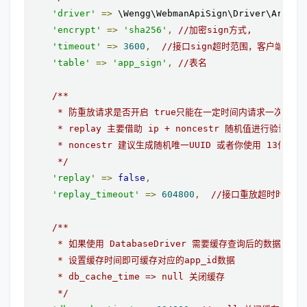
'driver'
=>
 \Wengg\WebmanApiSign\Driver\ArrayD
'encrypt'
=>
'sha256'
,
//加密sign方式,
'timeout'
=>
3600
,
//接口sign超时范围，客户端请求
'table'
=>
'app_sign'
,
//表名
/**

     * 防重放请求是否开启 true只能在一定时间内请求一次

     * replay 主要借助 ip + noncestr 随机值进行验证
     * noncestr 建议生成随机唯一UUID 或者你使用 13位时间戳
     */
'replay'
=>
false
,
'replay_timeout'
=>
604800
,
//接口重放超时时间秒
/**

     * 如果使用 DatabaseDriver 需要缓存查询后的数据

     * 设置缓存时间即可缓存对应的app_id数据

     * db_cache_time => null 关闭缓存

     */