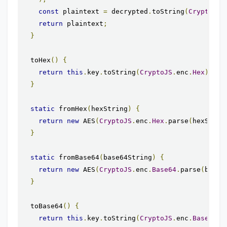
const
 plaintext 
=
 decrypted
.
toString
(
CryptoJS
.
return
 plaintext
;
}
  toHex
()
{
return
this
.
key
.
toString
(
CryptoJS
.
enc
.
Hex
);
}
static
 fromHex
(
hexString
)
{
return
new
 AES
(
CryptoJS
.
enc
.
Hex
.
parse
(
hexStrin
}
static
 fromBase64
(
base64String
)
{
return
new
 AES
(
CryptoJS
.
enc
.
Base64
.
parse
(
base6
}
  toBase64
()
{
return
this
.
key
.
toString
(
CryptoJS
.
enc
.
Base64
);