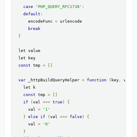
case
'PHP_QUERY_RFC1738'
:
default
:
      encodeFunc 
=
 urlencode

break
}
  let value

  let key

const
 tmp 
=
[]
var
 _httpBuildQueryHelper 
=
function
(
key
,
 val
,
 
    let k

const
 tmp 
=
[]
if
(
val 
===
true
)
{
      val 
=
'1'
}
else
if
(
val 
===
false
)
{
      val 
=
'0'
}