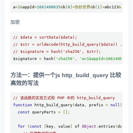
a
=
1
&
appId
=
1661408635
&
b
[
0
]=你好世界&
b
[
1
]=
abc123
&
c
[
d
]=
加密
// $data = sortData($data);
// $str = urldecode(http_build_query($data)) . $ke
// $signature = hash('sha256', $str);
$signature 
=
 hash
(
'sha256'
,
'a=1&appId=1661408635&
方法一：提供一个js http_build_query 比较
高效的写法
// 该函数的实现方式和 PHP 中的 http_build_query
function
 http_build_query
(
data
,
 prefix 
=
null
)
{
const
 queryParts 
=
[];
for
(
const
[
key
,
 value
]
 of 
Object
.
entries
(
data
))