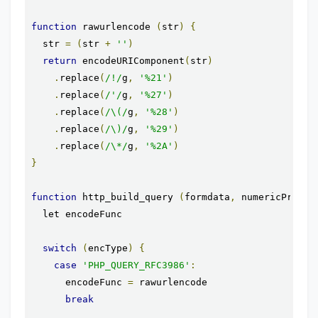
function
 rawurlencode 
(
str
)
{
  str 
=
(
str 
+
''
)
return
 encodeURIComponent
(
str
)
.
replace
(
/!/
g
,
'%21'
)
.
replace
(
/'/
g
,
'%27'
)
.
replace
(
/\(/
g
,
'%28'
)
.
replace
(
/\)/
g
,
'%29'
)
.
replace
(
/\*/
g
,
'%2A'
)
}
function
 http_build_query 
(
formdata
,
 numericPrefix
  let encodeFunc

switch
(
encType
)
{
case
'PHP_QUERY_RFC3986'
:
      encodeFunc 
=
 rawurlencode

break