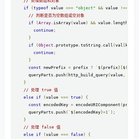
// 处理数组和对象
if
(
typeof
 value 
===
"object"
&&
 value 
!==
nul
// 判断是否为空数组或空对象
if
(
Array
.
isArray
(
value
)
&&
 value
.
length 
===
continue
;
}
if
(
Object
.
prototype
.
toString
.
call
(
val
[
k
])
=
continue
;
}
const
 newPrefix 
=
 prefix 
?
`
$
{
prefix
}[
$
{
enco
      queryParts
.
push
(
http_build_query
(
value
,
 newP
}
// 处理 true 值
else
if
(
value 
===
true
)
{
const
 encodedKey 
=
 encodeURIComponent
(
prefix
      queryParts
.
push
(`
$
{
encodedKey
}=
1
`);
}
// 处理 false 值
else
if
(
value 
===
false
)
{