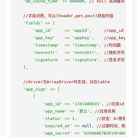
'db_cache_time'
=>
604800
,
// null 关闭缓存
//字段对照，可从(header,get,post)获取的值
'fields'
=>
[
'app_id'
=>
'appId'
,
//app_id
'app_key'
=>
'appKey'
,
//app_key 
'timestamp'
=>
'timestamp'
,
//时间戳
'noncestr'
=>
'nonceStr'
,
//随机字符串
'signature'
=>
'signature'
,
//签名字符串
],
//driver为ArrayDriver时生效，对应table
'app_sign'
=>
[
[
'app_id'
=>
'1161408635'
,
//应用id
'app_name'
=>
'默认'
,
//应用名称
'status'
=>
1
,
//状态：0=禁用，1=
'expired_at'
=>
null
,
//过期时间，例如：202
'app_secret'
=>
'D24668E7B3F24F4DAB32E