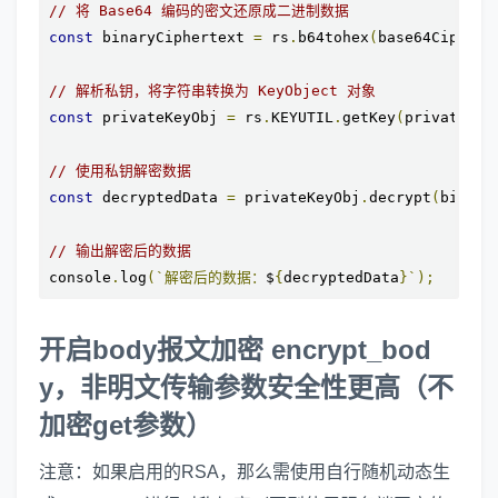
// 将 Base64 编码的密文还原成二进制数据
const
 binaryCiphertext 
=
 rs
.
b64tohex
(
base64CipherT
// 解析私钥，将字符串转换为 KeyObject 对象
const
 privateKeyObj 
=
 rs
.
KEYUTIL
.
getKey
(
private_ke
// 使用私钥解密数据
const
 decryptedData 
=
 privateKeyObj
.
decrypt
(
binary
// 输出解密后的数据
console
.
log
(`解密后的数据：
$
{
decryptedData
}`);
开启body报文加密 encrypt_bod
y，非明文传输参数安全性更高（不
加密get参数）
注意：如果启用的RSA，那么需使用自行随机动态生