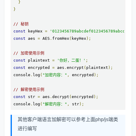
}
}
// 秘钥
const
 keyHex 
=
'0123456789abcdef0123456789abcdef'
;
const
 aes 
=
 AES
.
fromHex
(
keyHex
);
// 加密使用示例
const
 plaintext 
=
'你好，二蛋！'
;
const
 encrypted 
=
 aes
.
encrypt
(
plaintext
);
console
.
log
(
"加密内容："
,
 encrypted
);
// 解密使用示例
const
 str 
=
 aes
.
decrypt
(
encrypted
);
console
.
log
(
"解密内容："
,
 str
);
其他客户端语言加解密可以参考上面php/js端类
进行编写