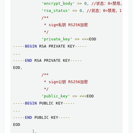
'encrypt_body'
=>
0
,
//状态：0=禁用，1=
'rsa_status'
=>
0
,
//状态：0=禁用，1=启用 
/**

             * sign私钥 RS256加密

             */
'private_key'
=>
<<<
-----
BEGIN
 RSA PRIVATE KEY
-----
...
-----
END
 RSA PRIVATE KEY
-----
EOD
,
/**

             * sign公钥 RS256加密

             */
'public_key'
=>
<<<
-----
BEGIN
 PUBLIC KEY
-----
...
-----
END
 PUBLIC KEY
-----
EOD

],