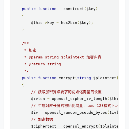
public
function
 __construct
(
$key
)
{
        $this
->
key 
=
 hex2bin
(
$key
);
}
/**

     * 加密

     * @param string $plaintext 加密内容

     * @return string

     */
public
function
 encrypt
(
string
 $plaintext
)
{
// 获取加密算法要求的初始化向量的长度
        $ivlen 
=
 openssl_cipher_iv_length
(
$this
->
m
// 生成对应长度的初始化向量. aes-128模式下iv长
        $iv 
=
 openssl_random_pseudo_bytes
(
$ivlen
);
// 加密数据
        $ciphertext 
=
 openssl_encrypt
(
$plaintext
,
 