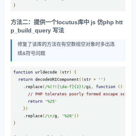
}
方法二：提供一个locutus库中 js 仿php htt
p_build_query 写法
修复了该库的方法在有空数组空对象时多出连
续&符号问题
function
 urldecode 
(
str
)
{
return
 decodeURIComponent
((
str 
+
''
)
.
replace
(
/%(?![\da-f]{2})/
gi
,
function
()
{
// PHP tolerates poorly formed escape sequen
return
'%25'
})
.
replace
(
/\+/
g
,
'%20'
))
}