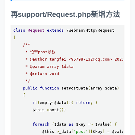
再support/Request.php新增方法
class
Request
extends
{
/**

     * 设置post参数

     * @author tangfei <957987132@qq.com> 2023-03-0
     * @param array $data

     * @return void

     */
public
function
 setPostData
(
array $data
)
{
if
(
empty
(
$data
)){
return
;
}
        $this
->
post
();
foreach
(
$data 
as
 $key 
=>
 $value
)
{
            $this
->
_data
[
'post'
][
$key
]
=
 $value
;