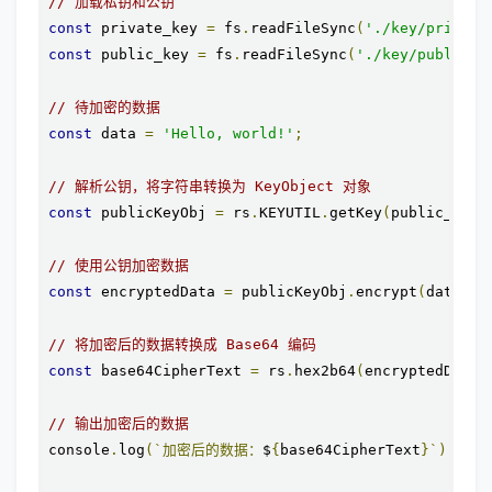
// 加载私钥和公钥
const
 private_key 
=
 fs
.
readFileSync
(
'./key/private
const
 public_key 
=
 fs
.
readFileSync
(
'./key/public.p
// 待加密的数据
const
 data 
=
'Hello, world!'
;
// 解析公钥，将字符串转换为 KeyObject 对象
const
 publicKeyObj 
=
 rs
.
KEYUTIL
.
getKey
(
public_key
)
// 使用公钥加密数据
const
 encryptedData 
=
 publicKeyObj
.
encrypt
(
data
,
'
// 将加密后的数据转换成 Base64 编码
const
 base64CipherText 
=
 rs
.
hex2b64
(
encryptedData
)
// 输出加密后的数据
console
.
log
(`加密后的数据：
$
{
base64CipherText
}`);