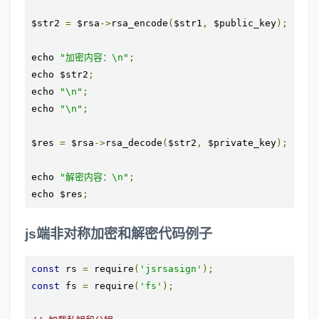
$str2 
=
 $rsa
->
rsa_encode
(
$str1
,
 $public_key
);
echo 
"加密内容：\n"
;
echo $str2
;
echo 
"\n"
;
echo 
"\n"
;
$res 
=
 $rsa
->
rsa_decode
(
$str2
,
 $private_key
);
echo 
"解密内容：\n"
;
echo $res
;
js端非对称加密和解密代码例子
const
 rs 
=
 require
(
'jsrsasign'
);
const
 fs 
=
 require
(
'fs'
);