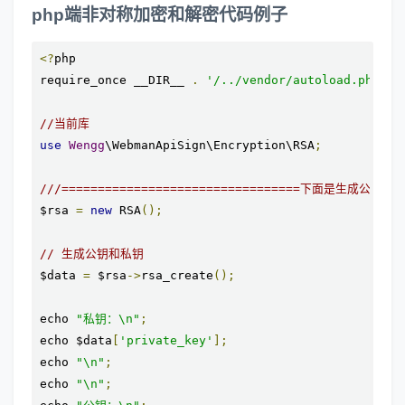
php端非对称加密和解密代码例子
<?
php

require_once __DIR__ 
.
'/../vendor/autoload.php'
;
//当前库
use
Wengg
\WebmanApiSign\Encryption\RSA
;
///=================================下面是生成公钥和私钥
$rsa 
=
new
 RSA
();
// 生成公钥和私钥
$data 
=
 $rsa
->
rsa_create
();
echo 
"私钥：\n"
;
echo $data
[
'private_key'
];
echo 
"\n"
;
echo 
"\n"
;