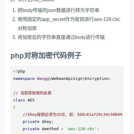
把body传输的json数据进行转为字符串
使用固定的app_secret作为密钥进行aes-128-cbc
对称加密
将加密后的字符串直接通过body进行传输
php对称加密代码例子
<?
namespace
Wengg
\WebmanApiSign\Encryption
;
// 当前库就用的此类
class
{
//$key秘钥必须为32位，如：3ddc81a729c34c50b097a098
private
 $key
;
private
 $method 
=
'aes-128-cbc'
;