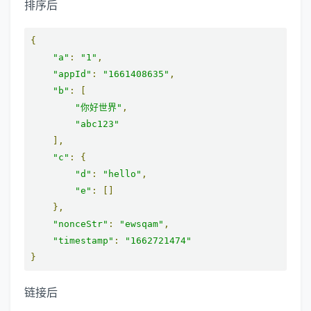
排序后
{
"a"
:
"1"
,
"appId"
:
"1661408635"
,
"b"
:
[
"你好世界"
,
"abc123"
],
"c"
:
{
"d"
:
"hello"
,
"e"
:
[]
},
"nonceStr"
:
"ewsqam"
,
"timestamp"
:
"1662721474"
}
链接后