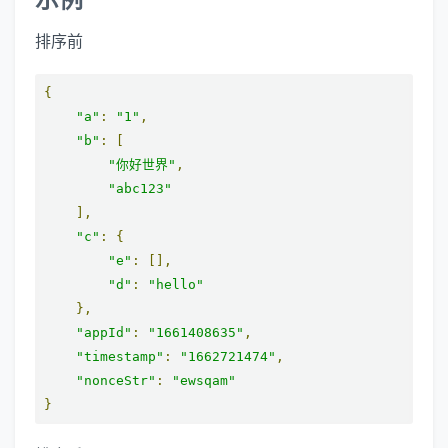
排序前
{
"a"
:
"1"
,
"b"
:
[
"你好世界"
,
"abc123"
],
"c"
:
{
"e"
:
[],
"d"
:
"hello"
},
"appId"
:
"1661408635"
,
"timestamp"
:
"1662721474"
,
"nonceStr"
:
"ewsqam"
}