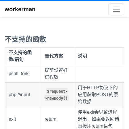
workerman
不支持的函数
不支持的函
替代方案
说明
数/语句
提前设置好
pcntl_fork
进程数
用于HTTP协议下的
$request-
php://input
应用获取POST的原
>rawBody()
始数据
使用exit会导致进程
exit
return
退出，如果要返回请
直接用return语句