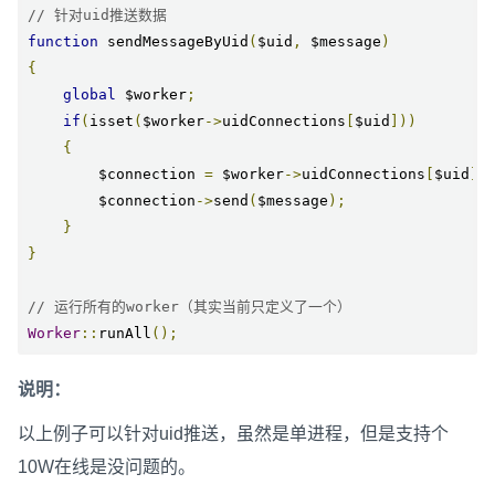
// 针对uid推送数据
function
 sendMessageByUid
(
$uid
,
 $message
)
{
global
 $worker
;
if
(
isset
(
$worker
->
uidConnections
[
$uid
]))
{
        $connection 
=
 $worker
->
uidConnections
[
$uid
];
        $connection
->
send
(
$message
);
}
}
// 运行所有的worker（其实当前只定义了一个）
Worker
::
runAll
();
说明：
以上例子可以针对uid推送，虽然是单进程，但是支持个
10W在线是没问题的。