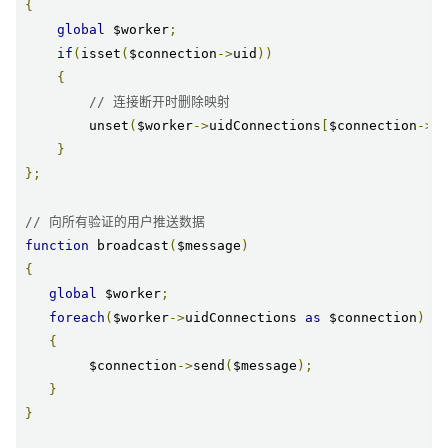
{
global
 $worker
;
if
(
isset
(
$connection
->
uid
))
{
// 连接断开时删除映射
        unset
(
$worker
->
uidConnections
[
$connection
->
u
}
};
// 向所有验证的用户推送数据
function
 broadcast
(
$message
)
{
global
 $worker
;
foreach
(
$worker
->
uidConnections 
as
 $connection
)
{
        $connection
->
send
(
$message
);
}
}