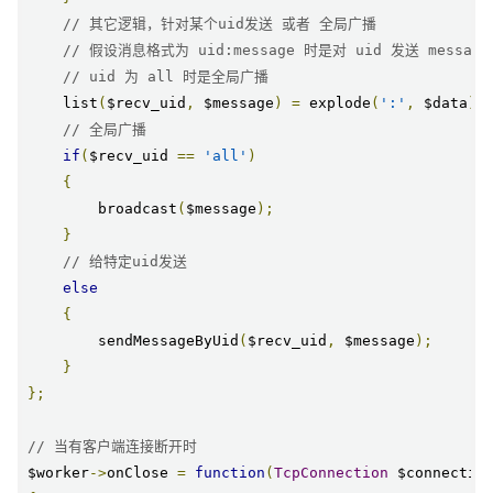
// 其它逻辑，针对某个uid发送 或者 全局广播
// 假设消息格式为 uid:message 时是对 uid 发送 message
// uid 为 all 时是全局广播
    list
(
$recv_uid
,
 $message
)
=
 explode
(
':'
,
 $data
);
// 全局广播
if
(
$recv_uid 
==
'all'
)
{
        broadcast
(
$message
);
}
// 给特定uid发送
else
{
        sendMessageByUid
(
$recv_uid
,
 $message
);
}
};
// 当有客户端连接断开时
$worker
->
onClose 
=
function
(
TcpConnection
 $connectio