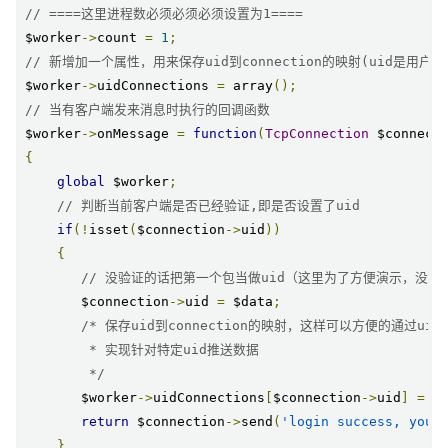
// ====这里进程数必须必须必须设置为1====
$worker
->
count 
=
1
;
// 新增加一个属性，用来保存uid到connection的映射(uid是用户
$worker
->
uidConnections 
=
 array
();
// 当有客户端发来消息时执行的回调函数
$worker
->
onMessage 
=
function
(
TcpConnection
 $connect
{
global
 $worker
;
// 判断当前客户端是否已经验证,即是否设置了uid
if
(!
isset
(
$connection
->
uid
))
{
// 没验证的话把第一个包当做uid（这里为了方便演示，没做
       $connection
->
uid 
=
 $data
;
/* 保存uid到connection的映射，这样可以方便的通过uid查找
        * 实现针对特定uid推送数据

        */
       $worker
->
uidConnections
[
$connection
->
uid
]
=
 $
return
 $connection
->
send
(
'login success, your
}