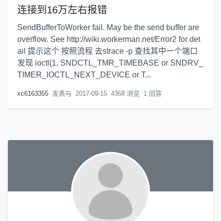
连接到16万左右报错
SendBufferToWorker fail. May be the send buffer are
overflow. See http://wiki.workerman.net/Error2 for det
ail 提示这个 按照流程 去strace -p 查找其中一个端口
发现 ioctl(1, SNDCTL_TMR_TIMEBASE or SNDRV_
TIMER_IOCTL_NEXT_DEVICE or T...
xc6163355
发表与
2017-09-15
4368 浏览
1 回答