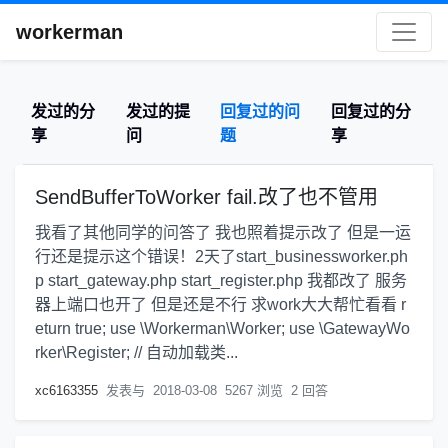
workerman
发过的分
发过的提
回复过的问
回复过的分
享
问
题
享
SendBufferToWorker fail.改了也不管用
我看了其他同学的问答了 我也照着提示改了 但是一运
行还是提示这个错误！2天了start_businessworker.ph
p start_gateway.php start_register.php 我都改了 服务
器上端口也开了 但是还是不行 求work大大帮忙看看 r
eturn true; use \Workerman\Worker; use \GatewayWo
rker\Register; // 自动加载类...
xc6163355
发表与
2018-03-08
5267 浏览
2 回答