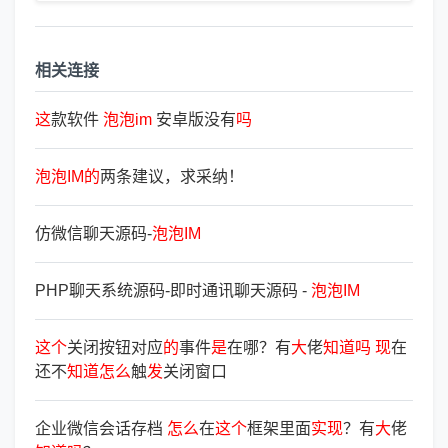
相关连接
这
款软件
泡
泡
im
安卓版没有
吗
泡
泡
IM
的
两条建议，求采纳！
仿微信聊天源码-
泡
泡
IM
PHP聊天系统源码-即时通讯聊天源码 -
泡
泡
IM
这
个
关闭按钮对应
的
事件
是
在哪？有
大
佬
知
道
吗
现
在
还不
知
道
怎
么
触
发
关闭窗口
企业微信会话存档
怎
么
在
这
个
框架里面
实
现
？有
大
佬