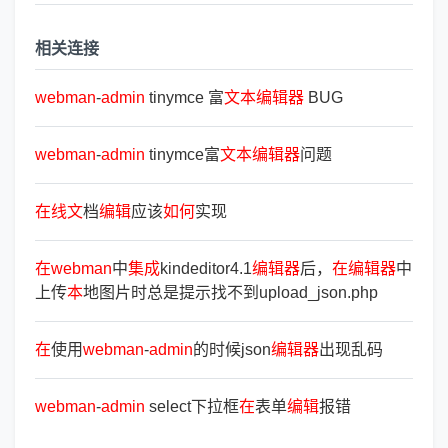
相关连接
webman
-
admin
tinymce 富
文
本
编
辑
器
BUG
webman
-
admin
tinymce富
文
本
编
辑
器
问题
在
线
文
档
编
辑
应该
如
何
实现
在
webman
中
集
成
kindeditor4.1
编
辑
器
后，
在
编
辑
器
中
上传
本
地图片时总是提示找不到upload_json.php
在
使用
webman
-
admin
的时候json
编
辑
器
出现乱码
webman
-
admin
select下拉框
在
表单
编
辑
报错