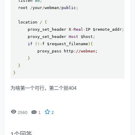
  listen 
80
;
  root 
/
your
/
webman
/
public
;
  location 
/
{
      proxy_set_header X
-
Real
-
IP $remote_addr
;
      proxy_set_header 
Host
 $host
;
if
(!-
f $request_filename
){
          proxy_pass http
:
//webman;
}
}
}
为啥第一个可行，第二个就404


2560
1
2
1
个回答