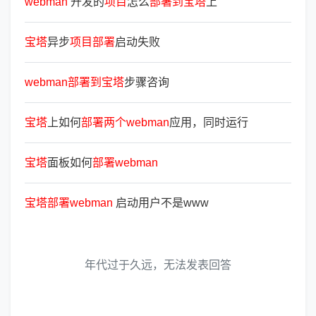
webman
开发的
项
目
怎么
部
署
到
宝
塔
上
宝
塔
异步
项
目
部
署
启动失败
webman
部
署
到
宝
塔
步骤咨询
宝
塔
上如何
部
署
两
个
webman
应用，同时运行
宝
塔
面板如何
部
署
webman
宝
塔
部
署
webman
启动用户不是www
年代过于久远，无法发表回答