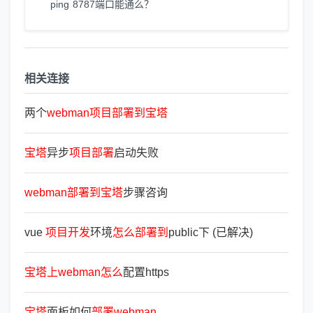
ping 8787端口能通么？
相关连接
两个
webman
项
目
部
署
到
宝
塔
宝
塔
异步
项
目
部
署
启动失败
webman
部
署
到
宝
塔
步骤咨询
vue
项
目
开
发
环境
怎
么
部
署
到
public下 (已解决)
宝
塔
上
webman
怎
么
配置https
宝
塔
面板如何
部
署
webman