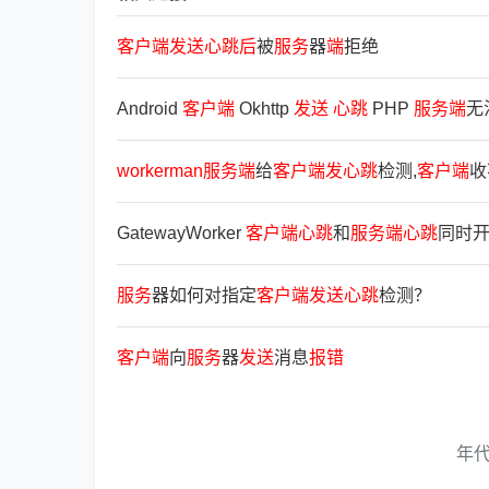
客
户
端
发
送
心
跳
后
被
服
务
器
端
拒绝
Android
客
户
端
Okhttp
发
送
心
跳
PHP
服
务
端
无
workerman
服
务
端
给
客
户
端
发
心
跳
检测,
客
户
端
收
GatewayWorker
客
户
端
心
跳
和
服
务
端
心
跳
同时
服
务
器如何对指定
客
户
端
发
送
心
跳
检测？
客
户
端
向
服
务
器
发
送
消息
报
错
年