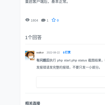
重启客户端后，基本正常。


1804
1
0
1
个回答
打赏
walkor
2022-08-22
有问题后
执行 php start.php status 截图
发报错请发完整的报错，不要只发一小部分。
相关连接