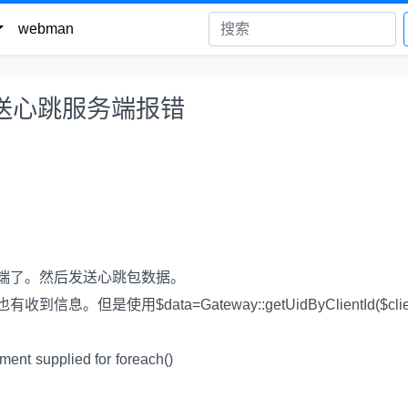
webman
发送心跳服务端报错
端了。然后发送心跳包数据。
使用$data=Gateway::getUidByClientId($clien
pplied for foreach()