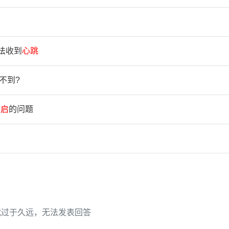
法收到
心
跳
不到?
开
启
的问题
代过于久远，无法发表回答