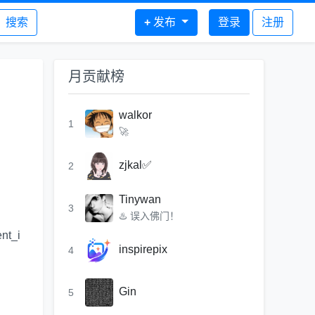
搜索
+
发布
登录
注册
月贡献榜
walkor
1
🚀
zjkal✅
2
Tinywan
3
♨️ 误入佛门！
t_i
inspirepix
4
Gin
5