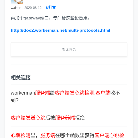
打赏
walkor
2020-08-12
再加个gateway端口，专门给这些设备用。
http://doc2.workerman.net/multi-protocols.html
暂无评论
相关连接
workerman
服
务
端
给
客
户
端
发
心
跳
检
测
,
客
户
端
收不
到?
客
户
端
发
送
心
跳
后被
服
务
器
端
拒绝
心
跳
检
测
里，
服
务
端
在哪个函数里获得
客
户
端
心
跳
检