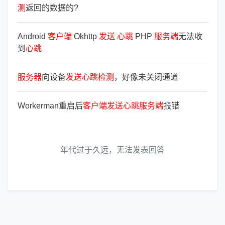
测
返回的数据的?
Android
客
户
端
Okhttp
发
送
心
跳
PHP
服
务
端
无法收
到
心
跳
服
务
器
向设备
发
送
心
跳
检
测
，好像未关闭通道
Workerman重启后
客
户
端
发
送
心
跳
服
务
端
报错
年代过于久远，无法发表回答