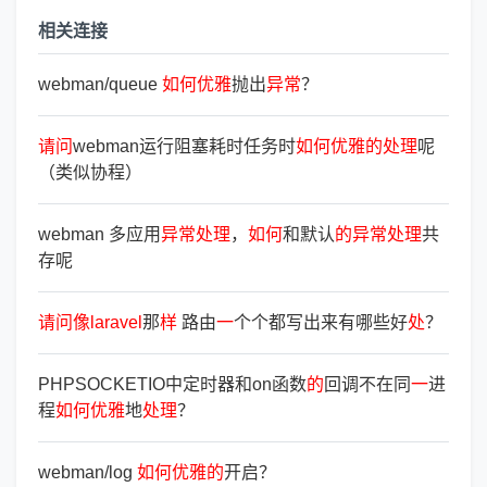
相关连接
webman/queue
如
何
优
雅
抛出
异
常
？
请
问
webman运行阻塞耗时任务时
如
何
优
雅
的
处
理
呢
（类似协程）
webman 多应用
异
常
处
理
，
如
何
和默认
的
异
常
处
理
共
存呢
请
问
像
laravel
那
样
路由
一
个个都写出来有哪些好
处
？
PHPSOCKETIO中定时器和on函数
的
回调不在同
一
进
程
如
何
优
雅
地
处
理
？
webman/log
如
何
优
雅
的
开启？