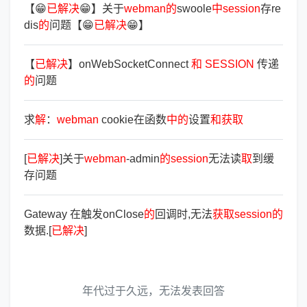
【😁
已
解
决
😁】关于
webman
的
swoole
中
session
存re
dis
的
问题【😁
已
解
决
😁】
【
已
解
决
】onWebSocketConnect
和
SESSION
传递
的
问题
求
解
：
webman
cookie在函数
中
的
设置
和
获
取
[
已
解
决
]关于
webman
-admin
的
session
无法读
取
到缓
存问题
Gateway 在触发onClose
的
回调时,无法
获
取
session
的
数据.[
已
解
决
]
年代过于久远，无法发表回答