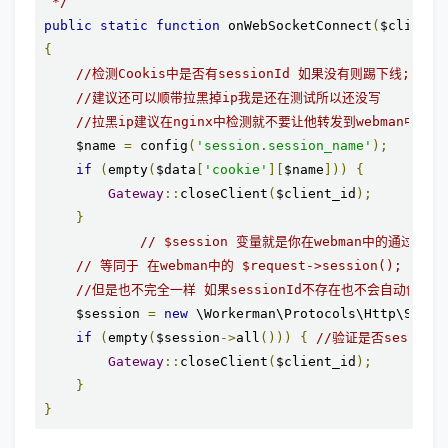
 */
public
static
function
 onWebSocketConnect
(
$client_
{
//检测Cookis中是否有sessionId 如果没有则踢下线;
//建议还可以顺带拉黑掉ip我是还在测试所以还没写 
//拉黑ip建议在nginx中检测就不要让他转发到webman中了
    $name 
=
 config
(
'session.session_name'
);
if
(
empty
(
$data
[
'cookie'
][
$name
]))
{
Gateway
::
closeClient
(
$client_id
);
}
// $session 变量就是你在webman中的通过请求
// 等同于 在webman中的 $request->session(); 
//但是也不完全一样 如果sessionId不存在也不会自动创建
    $session 
=
new
 \Workerman\Protocols\Http\Sessi
if
(
empty
(
$session
->
all
()))
{
//验证是否sessio
Gateway
::
closeClient
(
$client_id
);
}
}