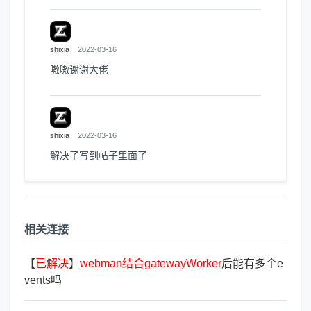
shixia
2022-03-16
嗷嗷谢谢大佬
shixia
2022-03-16
解决了写到帖子里面了
相关连接
【
已
解
决
】
webman
结
合
gatewayWorker
后能有多个e
vents吗