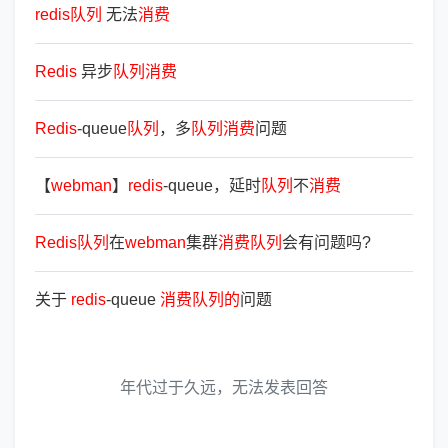
redis
队
列
无法
消
费
Redis
异步
队
列
消
费
Redis
-queue
队
列
，多
队
列
消
费
问题
【
webman
】
redis
-queue，延时
队
列
不
消
费
Redis
队
列
在
webman
集群
消
费
队
列
会有问题吗?
关于
redis
-queue
消
费
队
列
的
问题
年代过于久远，无法发表回答