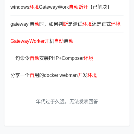
windows
环
境
GatewayWork
自
动
断
开
【已解决】
gateway 启
动
时，如何判
断
是测试
环
境
还是正式
环
境
GatewayWorker
开
机
自
动
启
动
一句命令
自
动
安装PHP+Composer
环
境
分享一个
自
用的docker webman
开
发
环
境
年代过于久远，无法发表回答