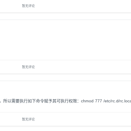
暂无评论
暂无评论
降低了，所以需要执行如下命令赋予其可执行权限：chmod 777 /etc/rc.d/rc.loca
暂无评论