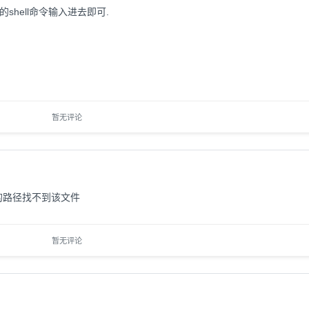
序的shell命令输入进去即可.
暂无评论
你上面的路径找不到该文件
暂无评论