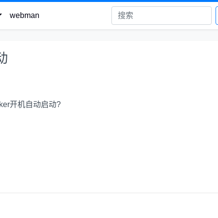
webman
动
orker开机自动启动?