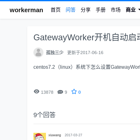
workerman
首页
问答
分享
手册
市场
商业
GatewayWorker开机自动启
孤独三少
更新于2017-06-16
centos7.2（linux）系统下怎么设置GatewayW


13878
9
0
9
个回答
xiuwang
2017-03-27