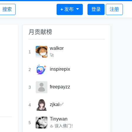
搜索
+
发布
登录
注册
月贡献榜
walkor
1
🚀
inspirepix
2
freepayzz
3
zjkal✅
4
Tinywan
5
♨️ 误入佛门！