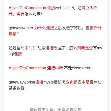
AsyncTcpConnection
连
接
websocket，总
是
立即
断
开
。
需
要
怎
么
配置？
getwayworker
为
什
么
连
接
之后发送字符后，直
接
断
开
连
接
？
通过全局
中
间件 动态
连
接
数据库，怎
么
判
断
是
否
有my
sql
连
接
AsyncTcpConnection
连
接
中
断
不走close error
gatewayworker
连
接
mysql后该怎
么
判
断
表
中
是
否
存在
某条数据
年代过于久远，无法发表回答