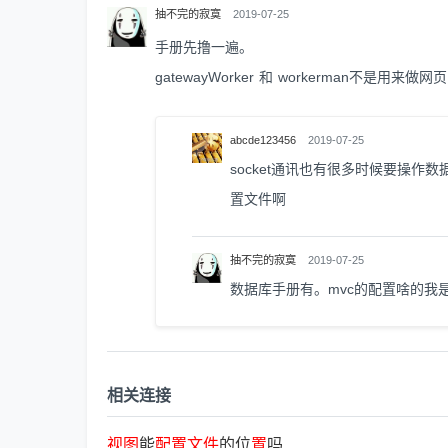
抽不完的寂寞
2019-07-25
手册先撸一遍。
gatewayWorker 和 workerman不是用
abcde123456
2019-07-25
socket通讯也有很多时候要操作数
置文件啊
抽不完的寂寞
2019-07-25
数据库手册有。mvc的配置啥的我
相关连接
视
图
能
配
置
文
件
的位
置
吗