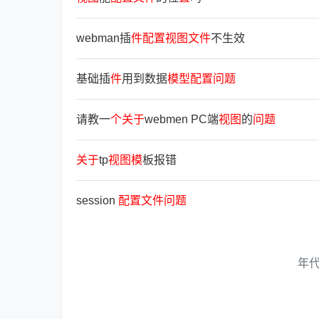
webman插
件
配
置
视
图
文
件
不生效
基础插
件
用到数据
模
型
配
置
问
题
请教一
个
关
于
webmen PC端
视
图
的
问
题
关
于
tp
视
图
模
板报错
session
配
置
文
件
问
题
年