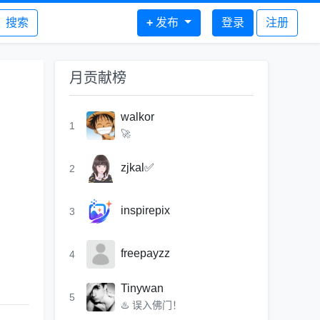
搜索
+
发布
登录
注册
月贡献榜
walkor
1
🚀
zjkal✅
2
inspirepix
3
freepayzz
4
Tinywan
5
♨️ 误入佛门！