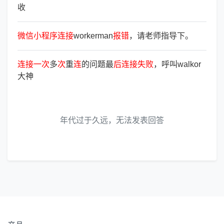
收
微
信
小
程
序
连
接
workerman
报
错
，请老师指导下。
连
接
一
次
多
次
重
连
的问题最
后
连
接
失
败
，呼叫walkor
大神
年代过于久远，无法发表回答