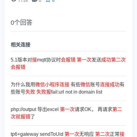
7716
0
0
0
个回答
相关连接
5.1版本对
接
mqtt协议时
会
报
错
第
一
次
发送
成
功
第
二
次
会
报
错
为什么我用
微
信
小
程
序
连
接
有些
微
信
账号
连
接
成
功
有
些账号
失
败
失
败
报
fail:url not in domain list
php://output 导出excel
第
一
次
请求OK， 再请求
第
二
次
就
报
错
了
tp6+gateway sendToUid
第
一
次
无响应
第
二
次
正常
接