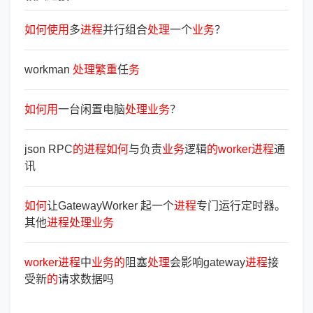
如
何
使
用
多
进
程
并行组合
处
理
一个
业
务
？
workman
处
理
繁
重
任
务
如
何
用
一台闲置电脑
处
理
业
务
？
json RPC
的
进
程
如
何
与负责
业
务
逻辑
的
worker
进
程
通
讯
如
何
让GatewayWorker 起一个
进
程
专门运行定时器。
其他
进
程
处
理
业
务
worker
进
程
中
业
务
的
阻塞
处
理
会影响gateway
进
程
接
受新
的
请求数据吗