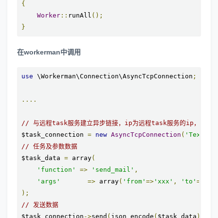
{
Worker
::
runAll
();
}
在workerman中调用
use
 \Workerman\Connection\AsyncTcpConnection
;
....
// 与远程task服务建立异步链接，ip为远程task服务的ip，如果是
$task_connection 
=
new
AsyncTcpConnection
(
'Text://
// 任务及参数数据
$task_data 
=
 array
(
'function'
=>
'send_mail'
,
'args'
=>
 array
(
'from'
=>
'xxx'
,
'to'
=>
'xx
);
// 发送数据
$task_connection
->
send
(
json_encode
(
$task_data
));