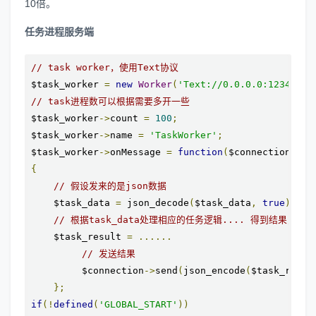
10倍。
任务进程服务端
// task worker，使用Text协议
$task_worker 
=
new
Worker
(
'Text://0.0.0.0:12345'
);
// task进程数可以根据需要多开一些
$task_worker
->
count 
=
100
;
$task_worker
->
name 
=
'TaskWorker'
;
$task_worker
->
onMessage 
=
function
(
$connection
,
 $t
{
// 假设发来的是json数据
    $task_data 
=
 json_decode
(
$task_data
,
true
);
// 根据task_data处理相应的任务逻辑.... 得到结果，这里
    $task_result 
=
......
// 发送结果
         $connection
->
send
(
json_encode
(
$task_resul
};
if
(!
defined
(
'GLOBAL_START'
))