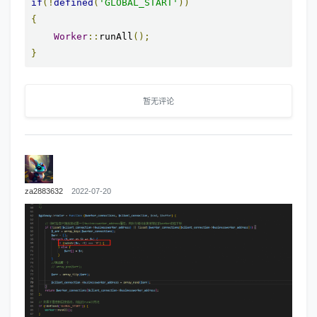
if
(!
defined
(
'GLOBAL_START'
))
{
Worker
::
runAll
();
}
暂无评论
za2883632
2022-07-20