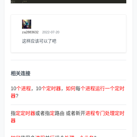
za2883632
2022-07-20
这样应该可以了吧
相关连接
10
个
进
程
，10
个
定
时
器
，
如
何
每
个
进
程
运
行
一
个
定
时
器
?
指
定
定
时
器
或者指
定
路由 或者新开
进
程
专
门
处
理
定
时
器