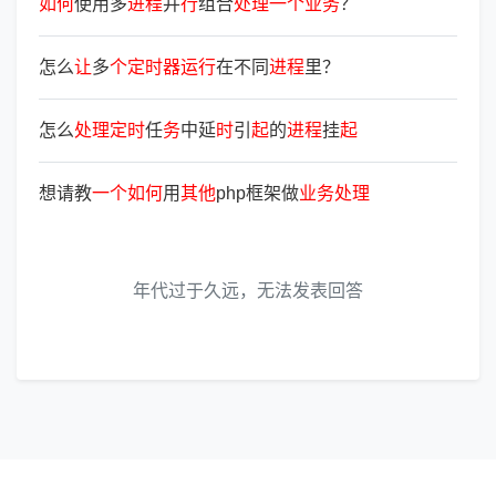
如
何
使用多
进
程
并
行
组合
处
理
一
个
业
务
？
怎么
让
多
个
定
时
器
运
行
在不同
进
程
里？
怎么
处
理
定
时
任
务
中延
时
引
起
的
进
程
挂
起
想请教
一
个
如
何
用
其
他
php框架做
业
务
处
理
年代过于久远，无法发表回答