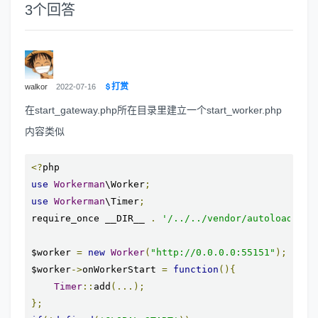
3
个回答
打赏
walkor
2022-07-16
在start_gateway.php所在目录里建立一个start_worker.php
内容类似
<?
use
Workerman
\Worker
;
use
Workerman
\Timer
;
require_once __DIR__ 
.
'/../../vendor/autoload.php
$worker 
=
new
Worker
(
"http://0.0.0.0:55151"
);
$worker
->
onWorkerStart 
=
function
(){
Timer
::
add
(...);
};