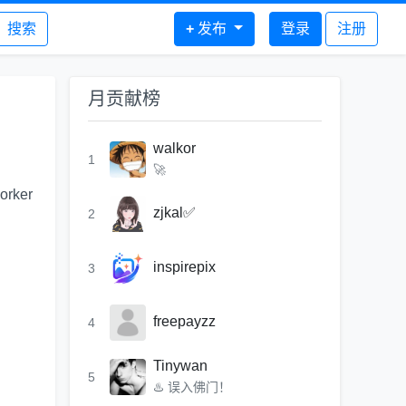
搜索
+
发布
登录
注册
月贡献榜
walkor
1
🚀
orker
zjkal✅
2
inspirepix
3
freepayzz
4
Tinywan
5
♨️ 误入佛门！