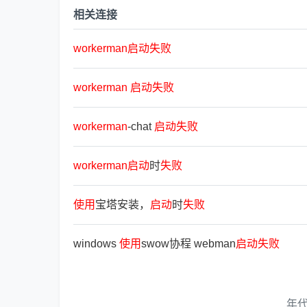
相关连接
workerman
启
动
失
败
workerman
启
动
失
败
workerman
-chat
启
动
失
败
workerman
启
动
时
失
败
使
用
宝塔安装，
启
动
时
失
败
windows
使
用
swow协程 webman
启
动
失
败
年