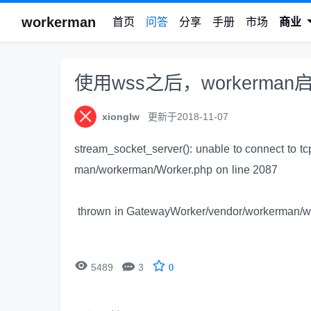
workerman
首页
问答
分享
手册
市场
商业
使用wss之后，workerma
xionglw
更新于2018-11-07
stream_socket_server(): unable to connect to tc
man/workerman/Worker.php on line 2087
thrown in GatewayWorker/vendor/workerman/w


5489
3
0