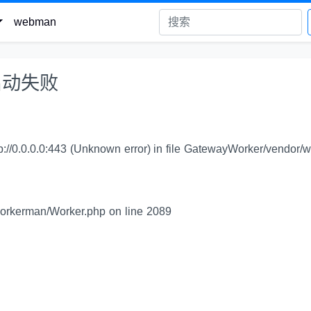
webman
n启动失败
p://0.0.0.0:443 (Unknown error) in file GatewayWorker/vendor/w
orkerman/Worker.php on line 2089