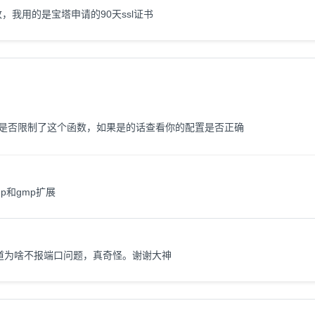
么改，我用的是宝塔申请的90天ssl证书
e_func是否限制了这个函数，如果是的话查看你的配置是否正确
p和gmp扩展
道为啥不报端口问题，真奇怪。谢谢大神