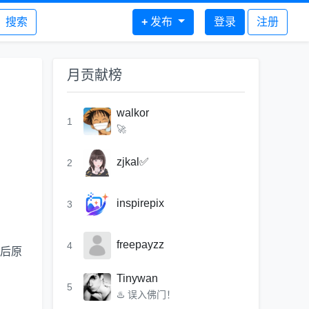
搜索
+
发布
登录
注册
月贡献榜
walkor
1
🚀
zjkal✅
2
inspirepix
3
freepayzz
4
据后原
Tinywan
5
♨️ 误入佛门！