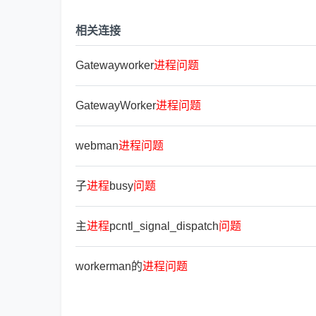
相关连接
Gatewayworker
进
程
问
题
GatewayWorker
进
程
问
题
webman
进
程
问
题
子
进
程
busy
问
题
主
进
程
pcntl_signal_dispatch
问
题
workerman的
进
程
问
题