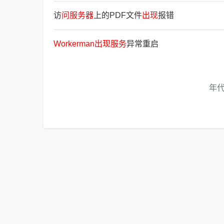
访
问
服
务
器
上的PDF文件
出
现
报错
Workerman
出
现
服
务
异常重启
年