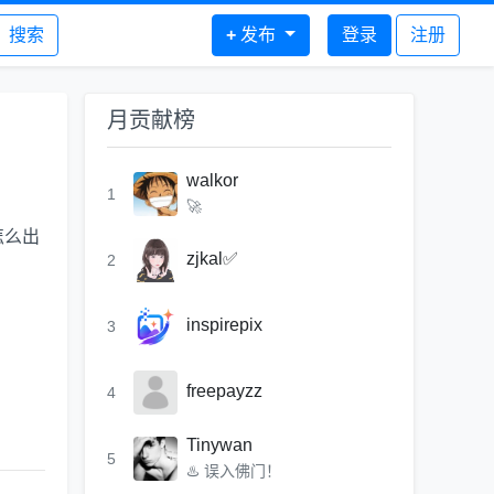
搜索
+
发布
登录
注册
月贡献榜
walkor
1
🚀
怎么出
zjkal✅
2
inspirepix
3
freepayzz
4
Tinywan
5
♨️ 误入佛门！