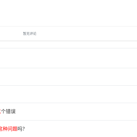
暂无评论
这
个错误
这
种
问
题
吗？