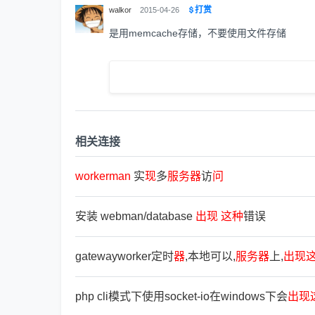
打赏
walkor
2015-04-26
是用memcache存储，不要使用文件存储
相关连接
workerman
实
现
多
服
务
器
访
问
安装 webman/database
出
现
这
种
错误
gatewayworker定时
器
,本地可以,
服
务
器
上,
出
现
php cli模式下使用socket-io在windows下会
出
现