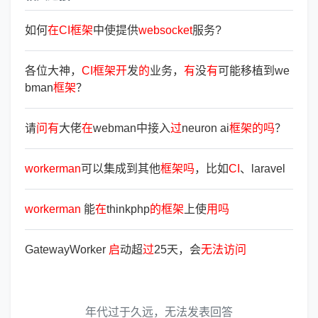
如何
在
CI
框
架
中使提供
websocket
服务?
各位大神，
CI
框
架
开
发
的
业务，
有
没
有
可能移植到we
bman
框
架
？
请
问
有
大佬
在
webman中接入
过
neuron ai
框
架
的
吗
？
workerman
可以集成到其他
框
架
吗
，比如
CI
、laravel
workerman
能
在
thinkphp
的
框
架
上使
用
吗
GatewayWorker
启
动超
过
25天，会
无
法
访
问
年代过于久远，无法发表回答