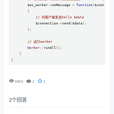
        $ws_worker
->
onMessage 
=
function
(
$connecti
{
// 向客户端发送hello $data
            $connection
->
send
(
$data
);
};
// 运行worker
Worker
::
runAll
();
}
}


6853
2
1
2
个回答