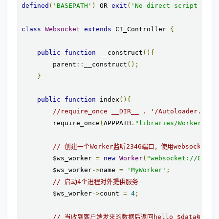
defined
(
'BASEPATH'
)
 OR 
exit
(
'No direct script acce
class
Websocket
extends
 CI_Controller 
{
public
function
 __construct
(){
        parent
::
__construct
();
}
public
function
 index
(){
//require_once __DIR__ . '/Autoloader.php'
        require_once
(
APPPATH
.
"libraries/Workerman/
// 创建一个Worker监听2346端口，使用websocket
        $ws_worker 
=
new
Worker
(
"websocket://0.0.0
        $ws_worker
->
name 
=
'MyWorker'
;
// 启动4个进程对外提供服务
        $ws_worker
->
count 
=
4
;
// 当收到客户端发来的数据后返回hello $data给客户