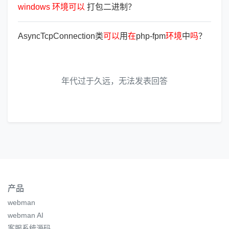
windows
环
境
可
以
打包二进制？
AsyncTcpConnection类
可
以
用
在
php-fpm
环
境
中
吗
？
年代过于久远，无法发表回答
产品
webman
webman AI
客服系统源码