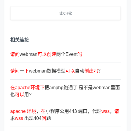
暂无评论
相关连接
请
问
webman
可
以
创
建
两个Event
吗
请
问
一
下
webman数据模型
可
以
自动
创
建
吗
？
在
apache
环
境
下
把amphp跑通了 是不是webman里面
也
可
以
用?
apache
环
境
，
在
小程序公用443 端口，代理
wss
，
请
求
wss
出现404
问
题