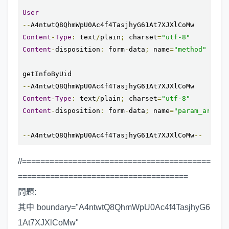
User
--
Content
-
Type
:
 text
/
plain
;
 charset
=
"utf-8"
Content
-
disposition
:
 form
-
data
;
 name
=
"method"
--
Content
-
Type
:
 text
/
plain
;
 charset
=
"utf-8"
Content
-
disposition
:
 form
-
data
;
 name
=
"param_array"
--
A4ntwtQ8QhmWpU0Ac4f4TasjhyG61At7XJXlCoMw
--
//=========================================
=====================================
問題:
其中 boundary="A4ntwtQ8QhmWpU0Ac4f4TasjhyG6
1At7XJXlCoMw"