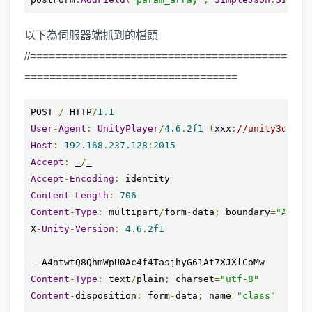
以下為伺服器端抓到的檔頭
//=========================================
==================================
POST 
/
 HTTP
/
1.1
User
-
Agent
:
UnityPlayer
/
4.6
.
2f1
(
xxx
:
//unity3d.com
Host
:
192.168
.
237.128
:
2015
Accept
:
 _
/
Accept
-
Encoding
:
Content
-
Length
:
706
Content
-
Type
:
 multipart
/
form
-
data
;
 boundary
=
"A4ntw
X
-
Unity
-
Version
:
4.6
.
2f1
--
Content
-
Type
:
 text
/
plain
;
 charset
=
"utf-8"
Content
-
disposition
:
 form
-
data
;
 name
=
"class"