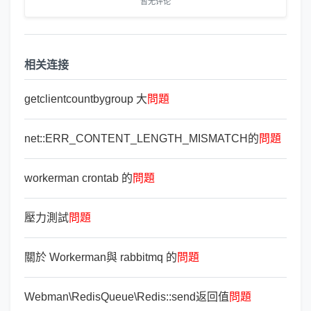
暂无评论
相关连接
getclientcountbygroup 大
問
題
net::ERR_CONTENT_LENGTH_MISMATCH的
問
題
workerman crontab 的
問
題
壓力測試
問
題
關於 Workerman與 rabbitmq 的
問
題
Webman\RedisQueue\Redis::send返回值
問
題