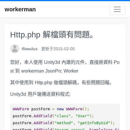
workerman
Http.php 解檔頭有問題。
flimulus
更新于2015-02-05
您好，本人使用 Unity3d 內建的元件，直接將資料 Po
st 到 workerman JsonPrc Worker
其中使用到 Http.php 做檔頭解碼，有些問題回報。
Unity3d 用戶端傳送資料程式:
WWWForm
 postForm 
=
new
WWWForm
();
postForm
.
AddField
(
"class"
,
"User"
);
postForm
.
AddField
(
"method"
,
"getInfoByUid"
);
postForm
.
AddField
(
"param_array"
,
SimpleJson
.
Simple