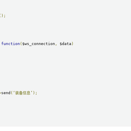
();
function
(
$ws_connection
,
 $data
)
>
send
(‘装备信息’);