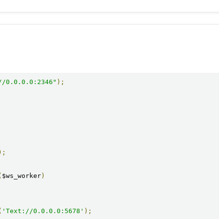
//0.0.0.0:2346"
);
);
(
$ws_worker
)
(
'Text://0.0.0.0:5678'
);