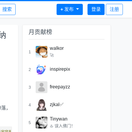
搜索
+
发布
登录
注册
月贡献榜
纳
walkor
1
🚀
inspirepix
2
freepayzz
3
zjkal✅
4
掉落，
Tinywan
5
♨️ 误入佛门！
玩家容量。