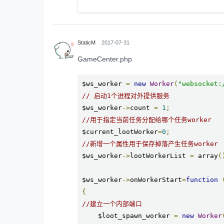
StaticM
2017-07-31
GameCenter.php
$ws_worker 
=
new
Worker
(
"websocket:
// 启动1个进程对外提供服务
$ws_worker
->
count 
=
1
;
//用于指定当前任务分配给哪个任务worker
$current_lootWorker
=
0
;
//新增一个属性用于保存掉落产生任务worker
$ws_worker
->
lootWorkerList 
=
 array
(
$ws_worker
->
onWorkerStart
=
function
{
//建立一个内部端口
    $loot_spawn_worker 
=
new
Worker