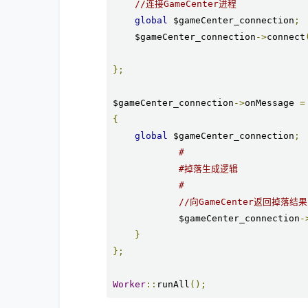
//连接GameCenter进程
global
 $gameCenter_connection
;
    $gameCenter_connection
->
connect
};
$gameCenter_connection
->
onMessage 
=
{
global
 $gameCenter_connection
;
#
#掉落生成逻辑
#
//向GameCenter返回掉落结果
            $gameCenter_connection
-
}
};
Worker
::
runAll
();