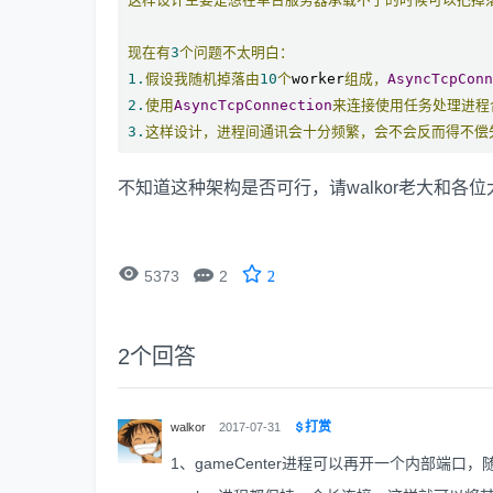
现在有
3
个问题不太明白：
1.
假设我随机掉落由
10
个
worker
组成，
AsyncTcpConn
2.
使用
AsyncTcpConnection
来连接使用任务处理进程
3.
这样设计，进程间通讯会十分频繁，会不会反而得不偿
不知道这种架构是否可行，请walkor老大和各


5373
2
2
2
个回答
打赏
walkor
2017-07-31
1、gameCenter进程可以再开一个内部端口，随机