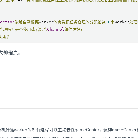
ection
能够自动根据
worker
的负载把任务合理的分配给这
10
个
worker
处理
合理吗？是否使用或者结合
Channel
组件更好？
失呢？
位大神指点。
掉落worker的所有进程可以主动去连gameCenter，这样gameCente