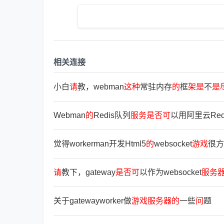
相关连接
小白
请
教，webman
这
种
常驻内存
的
框
架
是
不
是
Webman
的
Redis队列
服
务
是
否
可
以用阿里云Red
觉得workerman开发Html5
的
websocket
游
戏
很方
请
教下，gateway
是
否
可
以作为websocket
服
务
关于gatewayworker做
游
戏
服
务
器
的
一些
问
题