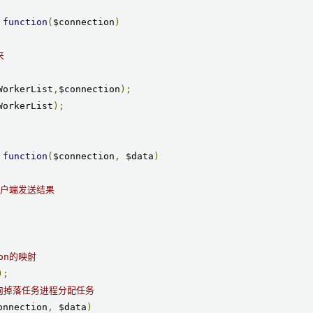
function
(
$connection
)
来
WorkerList
,
$connection
);
WorkerList
);
function
(
$connection
,
 $data
)
客户端发送结果
on的映射
);
向掉落任务进程分配任务
onnection
,
 $data
)