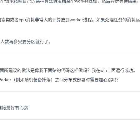
某个请求按照自己的某种算法转发给某个worker处理，然后异步等待结果
，阻塞类或者cpu消耗非常大的计算放到worker进程。如果处理任务的消耗
么人数再多只要分区就行了。
1里面所建议的做法是像我下面贴的代码这样做吗？我在win上面运行成功。
理Worker（例如随机装备掉落）之间分布式部署时需要加心跳吗？
连接最好有心跳