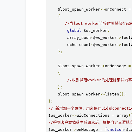
    $loot_spawn_worker
->
onConnect 
=
{
//当loot worker连接时将其保存起
global
 $ws_worker
;
        array_push
(
$ws_worker
->
loot
        echo count
(
$ws_worker
->
loot
};
    $loot_spawn_worker
->
onMessage 
=
{
//收到掉落worker的处理结果并向
};
    $loot_spawn_worker
->
listen
();
};
// 新增加一个属性，用来保存uid到connecti
$ws_worker
->
uidConnections 
=
 array
(
//得到客户端掉落生成请求后，根据自定义逻辑
$ws_worker
->
onMessage 
=
function
(
$c