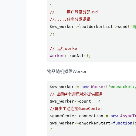
{
//.....用户登录分配uid
//.....任务分发逻辑
$ws_worker
->
lootWorkerList
->
send
(
'
};
// 运行worker
Worker
::
runAll
();
物品随机掉落Worker
$ws_worker 
=
new
Worker
(
"websocket:
// 启动4个进程对外提供服务
$ws_worker
->
count 
=
4
;
//异步主动连接GameCenter
$gameCenter_connection 
=
new
AsyncT
$ws_worker
->
onWorkerStart
=
function
(
{