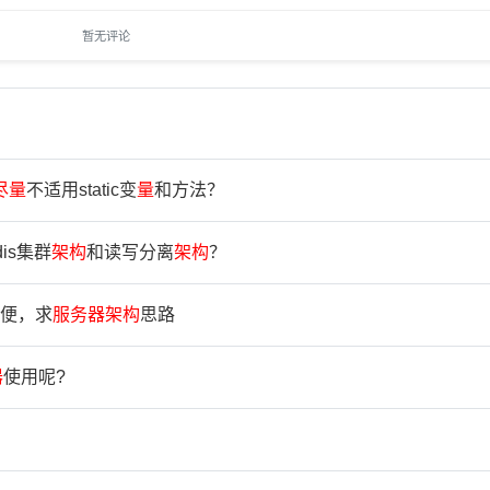
暂无评论
尽
量
不适用static变
量
和方法？
is集群
架
构
和读写分离
架
构
？
便，求
服
务
器
架
构
思路
器
使用呢?