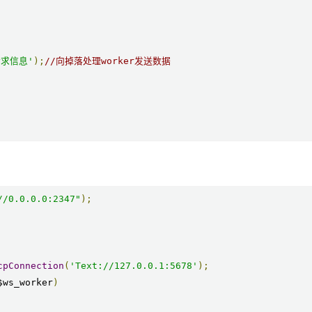
请求信息'
);
//向掉落处理worker发送数据
//0.0.0.0:2347"
);
cpConnection
(
'Text://127.0.0.1:5678'
);
$ws_worker
)