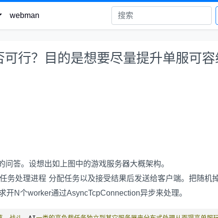
webman
否可行？目的是想要尽量提升单服可容
的问答。设想出如上图中的游戏服务器大概架构。
接和给任务处理进程 分配任务以及接受结果后发送给客户端。把随机
worker通过AsyncTcpConnection异步来处理。
落，战斗，
AI
一类的高负载任务独立到其它服务器来分布式处理从而提高单服