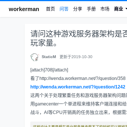
workerman
首页
问答
分享
手册
市场
商业
请问这种游戏服务器架构是
玩家量。
StaticM
更新于2019-10-30
[attach]708[/attach]
看了http://wenda.workerman.net/?/question/358
http://wenda.workerman.net/?/question/1242
这两个关于处理繁重任务和游戏服务器架构问题
用gamecenter一个单进程来维持客户端连
战斗，AI等CPU开销高的任务独立出来，根据需求开N个
这样设计主要是想在单台服务器承载不了的时候可以把掉