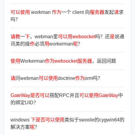
可
以
使
用
workman
作
为
一个 client 向
服
务
器
发起
请
求
吗？
请
教
一
下
，webman里
可
以
用
websocket
吗？还
是
说通
讯类的操
作
必须
用
workerman
呢
？
使
用
Workerman
作
为
websocket
服
务
器
，返回问题
请
问webman
可
以
使
用
doctrine
作
为
orm吗？
GateWay
是
否
可
以
搭配RPC并且
可
以
使
用
GateWay
中
的绑定UID？
windows
下
是
否
可
以
使
用
类似于swoole的cygwin64的
解决方案
呢
？