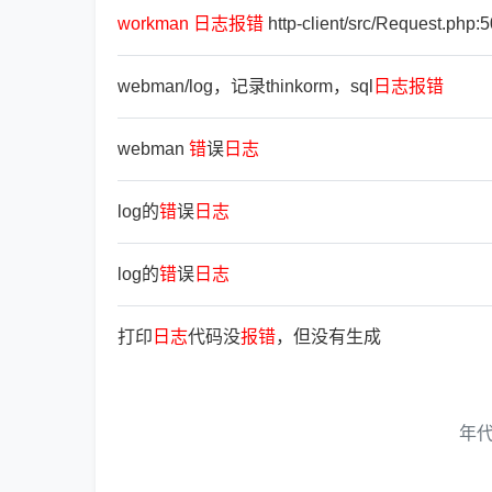
workman
日
志
报
错
http-client/src/Request.php:
webman/log，记录thinkorm，sql
日
志
报
错
webman
错
误
日
志
log的
错
误
日
志
log的
错
误
日
志
打印
日
志
代码没
报
错
，但没有生成
年