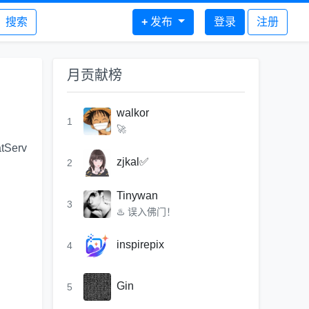
搜索
+
发布
登录
注册
月贡献榜
walkor
1
🚀
tServ
zjkal✅
2
Tinywan
3
♨️ 误入佛门！
inspirepix
4
Gin
5