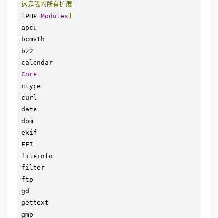
这是我的所有扩展
[
PHP 
Modules
]
apcu

bcmath

bz2

Core
ctype

curl

date

dom

exif

FFI

fileinfo

filter

ftp

gd

gettext

gmp
