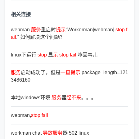
相关连接
webman
服
务
重启时
提
示
“Workerman[webman]
stop
f
ail
.” 如何解决这个问题？
linux下运行
stop
显
示
stop
fail
咋回事儿
服
务
启动成功了，但是
一
直
提
示
package_length=121
3486160
本地windows环境
服
务
器
起
不
来
。。。
webman,
stop
fail
workman chat
导
致
服
务
器 502 linux