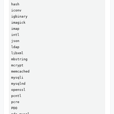
hash

iconv

igbinary

imagick

imap

intl

json

ldap

libxml

mbstring

mcrypt

memcached

mysqli

mysqlnd

openssl

pcntl

pcre

PDO
