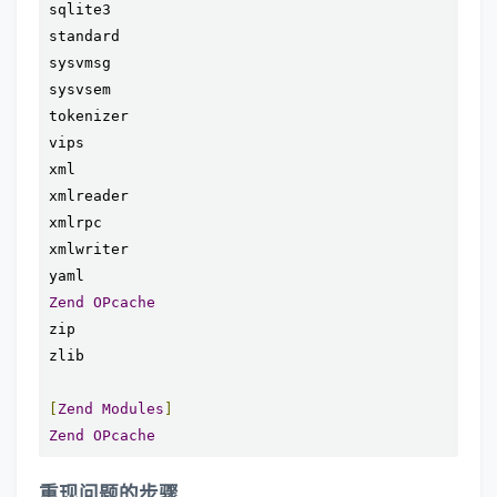
sqlite3

standard

sysvmsg

sysvsem

tokenizer

vips

xml

xmlreader

xmlrpc

xmlwriter

Zend
OPcache
zip

zlib

[
Zend
Modules
]
Zend
OPcache
重现问题的步骤