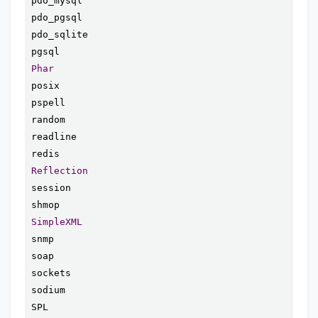
pdo_mysql

pdo_pgsql

pdo_sqlite

Phar
posix

pspell

random

readline

Reflection
session

SimpleXML
snmp

soap

sockets

sodium

SPL
