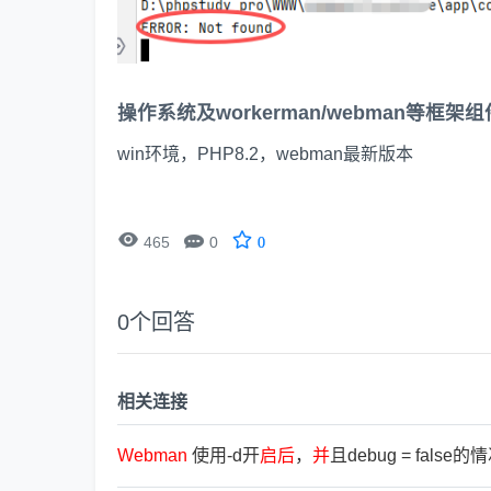
操作系统及workerman/webman等框架
win环境，PHP8.2，webman最新版本


465
0
0
0
个回答
相关连接
Webman
使用-d开
启
后
，
并
且debug = false的