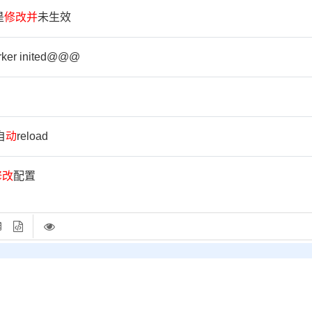
是
修
改
并
未生效
er inited@@@
自
动
reload
修
改
配置