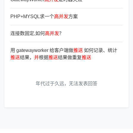
PHP+MYSQL求一个
高
并
发
方案
连接数固定,如何
高
并
发
？
用 gatewayworker 给客户端做
推
送
如何记录、统计
推
送
结果，
并
根据
推
送
结果做重复
推
送
年代过于久远，无法发表回答