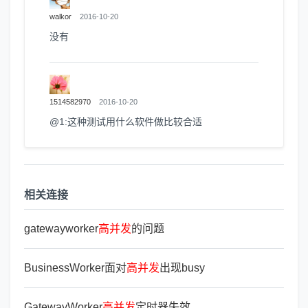
walkor
2016-10-20
没有
1514582970
2016-10-20
@1:这种测试用什么软件做比较合适
相关连接
gatewayworker
高
并
发
的问题
BusinessWorker面对
高
并
发
出现busy
GatewayWorker
高
并
发
定时器失效