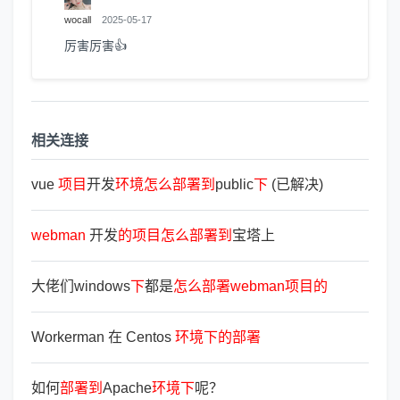
wocall
2025-05-17
厉害厉害👍
相关连接
vue
项
目
开发
环
境
怎
么
部
署
到
public
下
(已解决)
webman
开发
的
项
目
怎
么
部
署
到
宝塔上
大佬们windows
下
都是
怎
么
部
署
webman
项
目
的
Workerman 在 Centos
环
境
下
的
部
署
如何
部
署
到
Apache
环
境
下
呢？