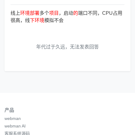
线上
环
境
部
署
多个
项
目
，启动
的
端口不同，CPU占用
很高，线
下
环
境
模拟不会
年代过于久远，无法发表回答
产品
webman
webman AI
客服系统源码