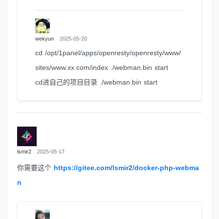
wekyun
2025-05-20
cd /opt/1panel/apps/openresty/openresty/www/
sites/www.xx.com/index ./webman.bin start
cd进自己的项目目录 ./webman.bin start
lsmir2
2025-05-17
你需要这个
https://gitee.com/lsmir2/docker-php-webma
n