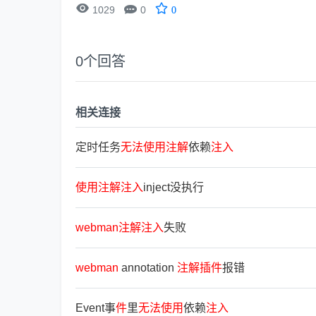


1029
0
0
0
个回答
相关连接
定时任务
无
法
使
用
注
解
依赖
注
入
使
用
注
解
注
入
inject没执行
webman
注
解
注
入
失败
webman
annotation
注
解
插
件
报错
Event事
件
里
无
法
使
用
依赖
注
入