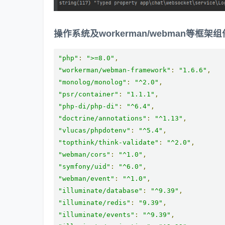
操作系统及workerman/webman等框架
"php"
:
">=8.0"
,
"workerman/webman-framework"
:
"1.6.6"
,
"monolog/monolog"
:
"^2.0"
,
"psr/container"
:
"1.1.1"
,
"php-di/php-di"
:
"^6.4"
,
"doctrine/annotations"
:
"^1.13"
,
"vlucas/phpdotenv"
:
"^5.4"
,
"topthink/think-validate"
:
"^2.0"
,
"webman/cors"
:
"^1.0"
,
"symfony/uid"
:
"^6.0"
,
"webman/event"
:
"^1.0"
,
"illuminate/database"
:
"^9.39"
,
"illuminate/redis"
:
"9.39"
,
"illuminate/events"
:
"^9.39"
,