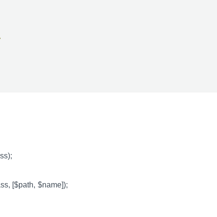
,
ss);
ss, [$path, $name]);