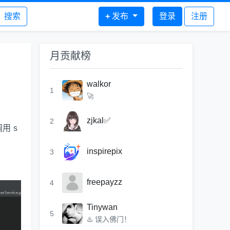
搜索
+
发布
登录
注册
月贡献榜
walkor
1
🚀
zjkal✅
2
用 s
inspirepix
3
freepayzz
4
Tinywan
5
♨️ 误入佛门！