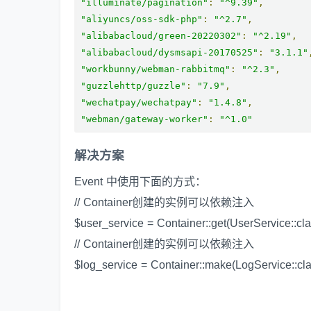
"illuminate/pagination"
:
"^9.39"
,
"aliyuncs/oss-sdk-php"
:
"^2.7"
,
"alibabacloud/green-20220302"
:
"^2.19"
,
"alibabacloud/dysmsapi-20170525"
:
"3.1.1"
"workbunny/webman-rabbitmq"
:
"^2.3"
,
"guzzlehttp/guzzle"
:
"7.9"
,
"wechatpay/wechatpay"
:
"1.4.8"
,
"webman/gateway-worker"
:
"^1.0"
解决方案
Event 中使用下面的方式：
// Container创建的实例可以依赖注入
$user_service = Container::get(UserService::cla
// Container创建的实例可以依赖注入
$log_service = Container::make(LogService::cla