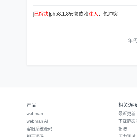
[
已
解
决
]php8.1.8安装依赖
注
入
，包冲突
年
产品
相关连
webman
最近更新
webman AI
下载静态P
客服系统源码
捐赠
聊天源码
压力测试