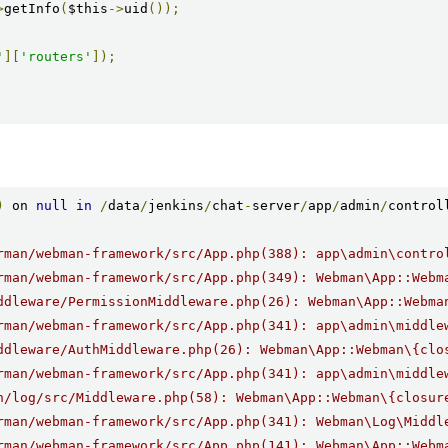
>
getInfo
(
$this
->
uid
());
'
][
'routers'
]);
)
 on 
null
in
/
data
/
jenkins
/
chat
-
server
/
app
/
admin
/
control
rman/webman-framework/src/App.php(388): app\admin\contro
rman/webman-framework/src/App.php(349): Webman\App::Webm
ddleware/PermissionMiddleware.php(26): Webman\App::Webma
rman/webman-framework/src/App.php(341): app\admin\middle
ddleware/AuthMiddleware.php(26): Webman\App::Webman\{clo
rman/webman-framework/src/App.php(341): app\admin\middle
n/log/src/Middleware.php(58): Webman\App::Webman\{closur
rman/webman-framework/src/App.php(341): Webman\Log\Middl
rman/webman-framework/src/App.php(141): Webman\App::Webm