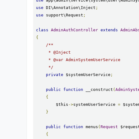
use
 app\admin\service\system\user\AdminSy
use
 DI\Annotation\Inject
;
use
 support\Request
;
class
AdminAuthController
extends
AdminAb
{
/**

     * @Inject

     * @var AdminSystemUserService

     */
private
 $systemUserService
;
public
function
 __construct
(
AdminSyst
{
        $this
->
systemUserService 
=
 $syste
}
public
function
 menus
(
Request
 $reques
{