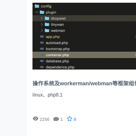
操作系统及workerman/webman等框架
linux、php8.1


2256
1
0