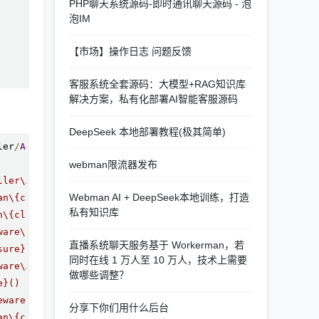
PHP聊天系统源码-即时通讯聊天源码 - 泡
泡IM
【市场】操作日志 问题反馈
客服系统全套源码：大模型+RAG知识库
解决方案，私有化部署AI智能客服源码
DeepSeek 本地部署教程(极其简单)
ler
/
AdminAuthController
.
php
:
23
webman限流器发布
ller\AdminAuthController->menus()
Webman AI + DeepSeek本地训练，打造
an\{closure}()
私有知识库
n\{closure}()
ware\PermissionMiddleware->process()
直播系统聊天服务基于 Workerman，若
sure}()
同时在线 1 万人至 10 万人，技术上需要
ware\AuthMiddleware->process()
做哪些调整？
e}()
eware->process()
分享下你们用什么后台
an\{closure}()