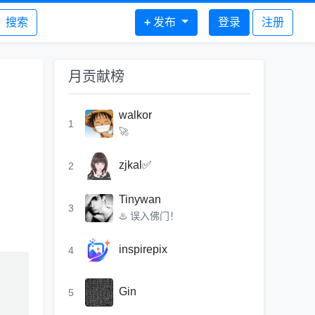
搜索
+
发布
登录
注册
月贡献榜
walkor
1
🚀
zjkal✅
2
Tinywan
3
♨️ 误入佛门！
inspirepix
4
Gin
5