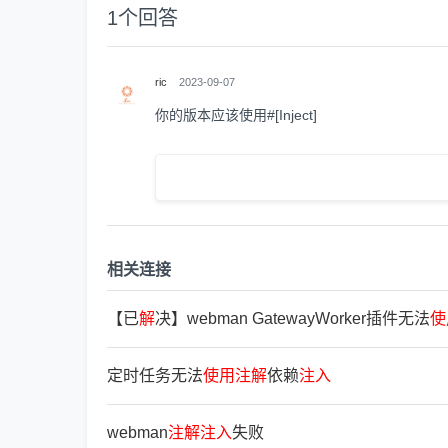
1
个回答
ric
2023-09-07
你的版本应该使用#[Inject]
相关连接
【已
解
决】webman GatewayWorker插件无法
使
定时任务无法
使
用
注
解
依赖
注
入
webman
注
解
注
入
失败