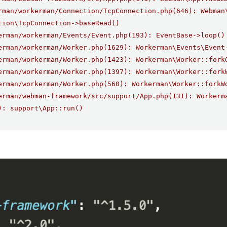
rman/workerman/Connection/TcpConnection.php(646): Webman
tion\TcpConnection->baseRead()
erman/workerman/Events/Event.php(193): EventBase->loop()
erman/workerman/Worker.php(1629): Workerman\Events\Event
erman/workerman/Worker.php(1423): Workerman\Worker::fork
erman/workerman/Worker.php(1397): Workerman\Worker::fork
erman/workerman/Worker.php(560): Workerman\Worker::forkW
erman/webman-framework/src/support/App.php(131): Workerm
): support\App::run()