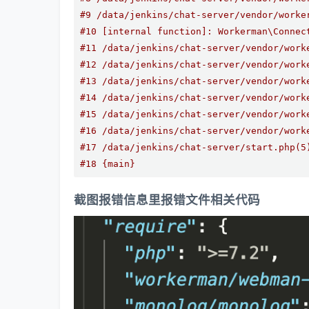
#9 /data/jenkins/chat-server/vendor/worke
#10 [internal function]: Workerman\Connec
#11 /data/jenkins/chat-server/vendor/work
#12 /data/jenkins/chat-server/vendor/work
#13 /data/jenkins/chat-server/vendor/work
#14 /data/jenkins/chat-server/vendor/work
#15 /data/jenkins/chat-server/vendor/work
#16 /data/jenkins/chat-server/vendor/work
#17 /data/jenkins/chat-server/start.php(5
#18 {main}
截图报错信息里报错文件相关代码