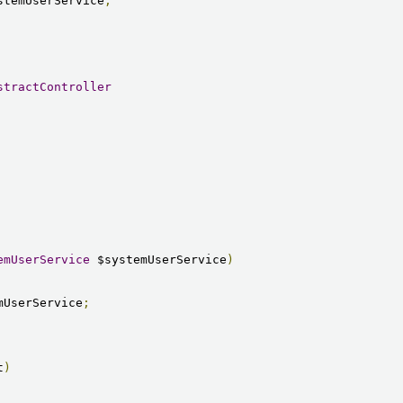
stemUserService
;
stractController
emUserService
 $systemUserService
)
mUserService
;
t
)