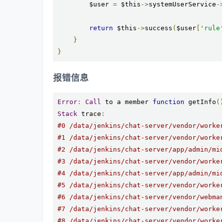
        $user 
=
 $this
->
systemUserService
-
return
 $this
->
success
(
$user
[
'rule
}
}
报错信息
Error
:
Call
 to a member 
function
 getInfo
(
Stack
 trace
:
#0 /data/jenkins/chat-server/vendor/worke
#1 /data/jenkins/chat-server/vendor/worke
#2 /data/jenkins/chat-server/app/admin/mi
#3 /data/jenkins/chat-server/vendor/worke
#4 /data/jenkins/chat-server/app/admin/mi
#5 /data/jenkins/chat-server/vendor/worke
#6 /data/jenkins/chat-server/vendor/webma
#7 /data/jenkins/chat-server/vendor/worke
#8 /data/jenkins/chat-server/vendor/worke