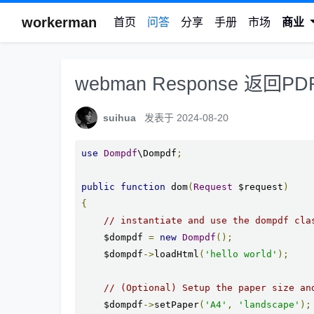
workerman
首页
问答
分享
手册
市场
商业
webman Response 返回PD
suihua
发表于 2024-08-20
use
Dompdf
\Dompdf
;
public
function
 dom
(
Request
 $request
)
{
// instantiate and use the dompdf cla
    $dompdf 
=
new
Dompdf
();
    $dompdf
->
loadHtml
(
'hello world'
);
// (Optional) Setup the paper size an
    $dompdf
->
setPaper
(
'A4'
,
'landscape'
);