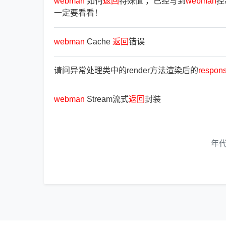
webman
如何
返
回
特殊值 ，已经写到
webman
控
一定要看看！
webman
Cache
返
回
错误
请问异常处理类中的render方法渲染后的
respon
webman
Stream流式
返
回
封装
年