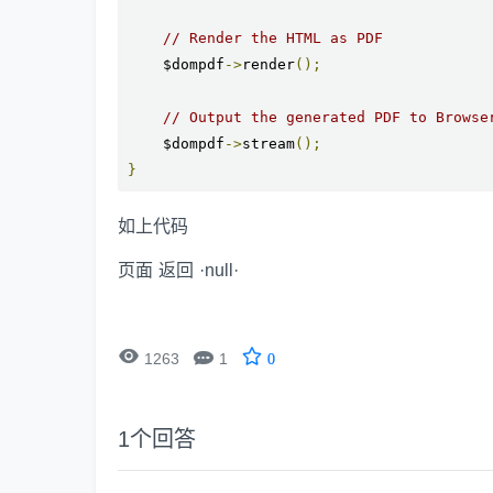
// Render the HTML as PDF
    $dompdf
->
render
();
// Output the generated PDF to Browse
    $dompdf
->
stream
();
}
如上代码
页面 返回 ·null·


1263
1
0
1
个回答