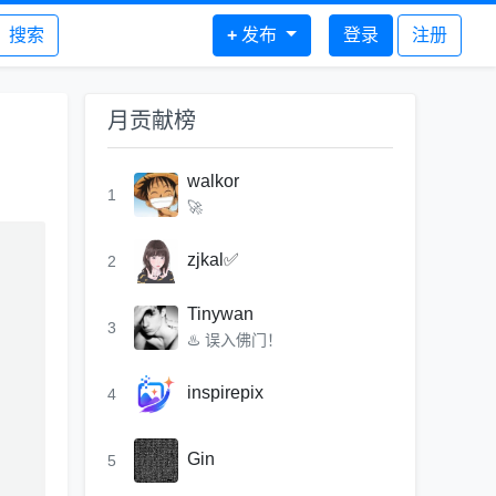
搜索
+
发布
登录
注册
月贡献榜
walkor
1
🚀
zjkal✅
2
Tinywan
3
♨️ 误入佛门！
inspirepix
4
Gin
5