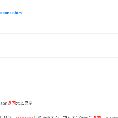
esponse.html
son
返
回
怎么显示