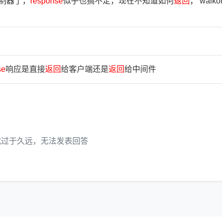
制器了，
response
似乎也搞不定，现在不知道如何
返
回
， walk
se
响应是直接
返
回
给客户端还是
返
回
给中间件
代过于久远，无法发表回答