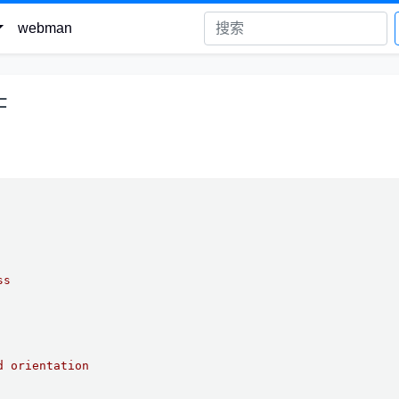
webman
F
ss
d orientation