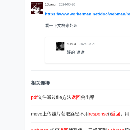
10bang
2024-08-20
https://www.workerman.net/doc/webman/r
看一下文档来处理
suihua
2024-08-21
好的 谢谢
相关连接
pdf
文件通过file方法
返
回
会出错
move上传照片获取路径不用
response
()
返
回
，用j