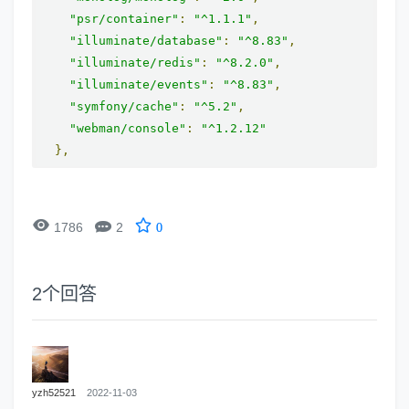
"psr/container"
:
"^1.1.1"
,
"illuminate/database"
:
"^8.83"
,
"illuminate/redis"
:
"^8.2.0"
,
"illuminate/events"
:
"^8.83"
,
"symfony/cache"
:
"^5.2"
,
"webman/console"
:
"^1.2.12"
},


1786
2
0
2
个回答
yzh52521
2022-11-03