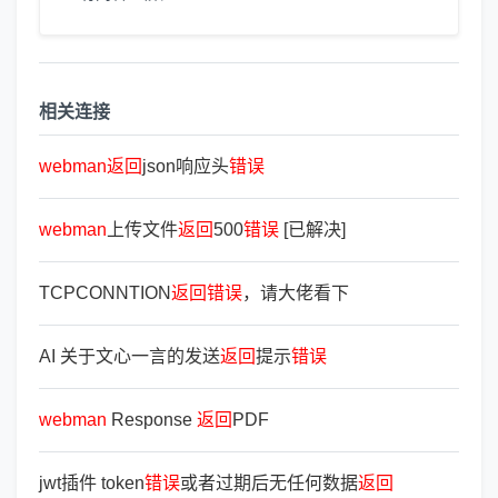
相关连接
webman
返
回
json响应头
错
误
webman
上传文件
返
回
500
错
误
[已解决]
TCPCONNTION
返
回
错
误
，请大佬看下
AI 关于文心一言的发送
返
回
提示
错
误
webman
Response
返
回
PDF
jwt插件 token
错
误
或者过期后无任何数据
返
回