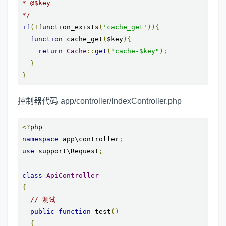
* @$key

*/
if
(!
function_exists
(
'cache_get'
)){
function
 cache_get
(
$key
){
return
Cache
::
get
(
"cache-$key"
);
}
}
控制器代码 app/controller/IndexController.php
<?
namespace
 app\controller
;
use
 support\Request
;
class
ApiController
{
// 测试
public
function
 test
()
{