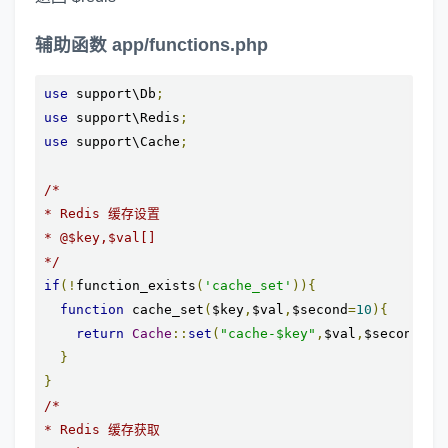
辅助函数 app/functions.php
use
 support\Db
;
use
 support\Redis
;
use
 support\Cache
;
/*

* Redis 缓存设置

* @$key,$val[]

*/
if
(!
function_exists
(
'cache_set'
)){
function
 cache_set
(
$key
,
$val
,
$second
=
10
){
return
Cache
::
set
(
"cache-$key"
,
$val
,
$second
);
}
}
/*

* Redis 缓存获取
