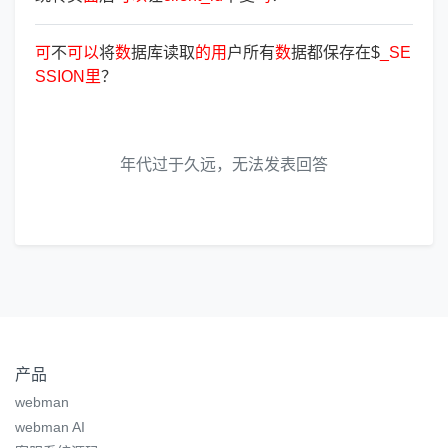
可
不
可
以
将
数
据库读取
的
用
户所有
数
据都保存在$
_SE
SSION
里
？
年代过于久远，无法发表回答
产品
webman
webman AI