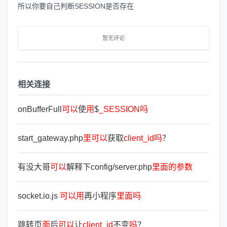
所以你要自己判断SESSION是否存在
暂无评论
相关连接
onBufferFull
可
以
使
用
$
_SESSION
吗
start_gateway.php
里
可
以
获取
client_id
吗
？
有没大哥
可
以
解释下config/server.php
里
面
的
参
数
socket.io.js
可
以
用
再小程序
里
面
吗
跳转页
面
后
可
以
让
client_id
不变
吗
？