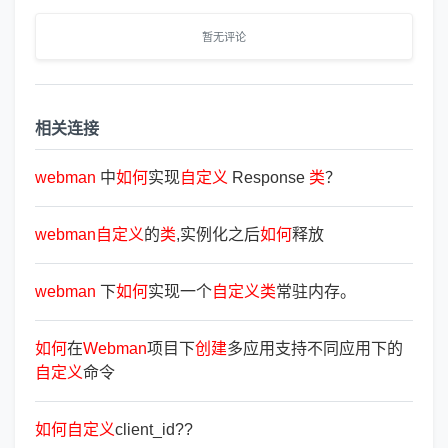
暂无评论
相关连接
webman
中
如
何
实现
自
定
义
Response
类
？
webman
自
定
义
的
类
,实例化之后
如
何
释放
webman
下
如
何
实现一个
自
定
义
类
常驻内存。
如
何
在
Webman
项目下
创
建
多应用支持不同应用下的
自
定
义
命令
如
何
自
定
义
client_id??