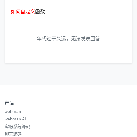
如
何
自
定
义
函数
年代过于久远，无法发表回答
产品
webman
webman AI
客服系统源码
聊天源码